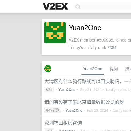
Yuan2One
V2EX member #500935, joined on
Today's activity rank
7381
Yuan2One
提问
技
大湾区有什么骑行路线可以国庆骑吗，一
骑行
•
Yuan2One
•
Sep 21, 2024
• Lastly replied 
请问有没有了解北京海量数据公司的呀
职场话题
•
Yuan2One
•
Feb 23, 2024
• Lastly repl
深圳福田租房咨询
深圳
•
•
Jul 3, 2023
• Lastly replied by