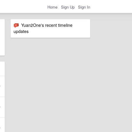
Home
Sign Up
Sign In
Yuan2One's recent timeline
updates