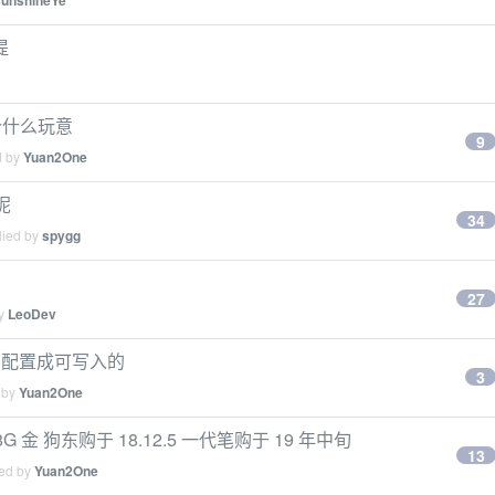
sunshineYe
提
个什么玩意
9
d by
Yuan2One
呢
34
lied by
spygg
27
by
LeoDev
ve 配置成可写入的
3
 by
Yuan2One
8G 金 狗东购于 18.12.5 一代笔购于 19 年中旬
13
ied by
Yuan2One