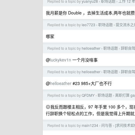
Replied to a topic by
yuanyu28
职场话题
工作 12
›
›
我月薪是你 Double ，去掉生活成本,两年也就
Replied to a topic by
leo7723
职场话题
提交流水之
›
›
哪家
Replied to a topic by
helloeather
职场话题
辞职自驾
›
›
@
luckykev1n
一个月没啥事
Replied to a topic by
helloeather
职场话题
辞职自驾
›
›
@
helloeather
#23 985+大厂也不行
Replied to a topic by
QFDMY
职场话题
离职打算 g
›
›
😐我反而跟楼主相反，97 年手里 100 多个
行辞职换个轻松点的工作，但是我觉得上升期就
Replied to a topic by
main1234
问与答
[求问技术如
›
›