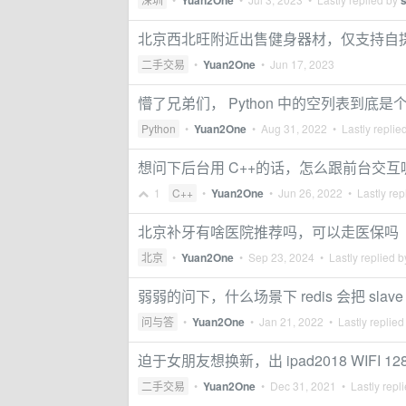
Yuan2One
北京西北旺附近出售健身器材，仅支持自
二手交易
•
Yuan2One
•
Jun 17, 2023
懵了兄弟们， Python 中的空列表到底是
Python
•
Yuan2One
•
Aug 31, 2022
• Lastly replie
想问下后台用 C++的话，怎么跟前台交互
1
C++
•
Yuan2One
•
Jun 26, 2022
• Lastly rep
北京补牙有啥医院推荐吗，可以走医保吗
北京
•
Yuan2One
•
Sep 23, 2024
• Lastly replied 
弱弱的问下，什么场景下 redis 会把 sla
问与答
•
Yuan2One
•
Jan 21, 2022
• Lastly replied
迫于女朋友想换新，出 ipad2018 WIFI 12
二手交易
•
Yuan2One
•
Dec 31, 2021
• Lastly repl