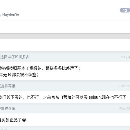
12
by
HaydenYe
er 选择 华子和拼多多
May 
费公积金都按照基本工资缴纳，跟拼多多比差远了；
无 B 都会被不续签；
发露推荐嘛
Feb 2
线下买的，也不行，之前京东自营海外可以买 selsun,现在也不行了
发露推荐嘛
Feb 2
难买到正品了😭