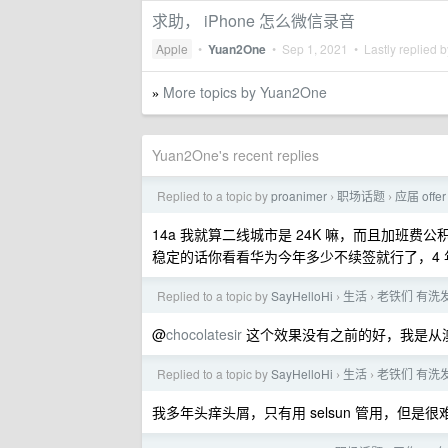
求助， iPhone 怎么微信录音
Apple
•
Yuan2One
•
Sep 1, 2021
• Lastly replied 
More topics by Yuan2One
»
Yuan2One's recent replies
Replied to a topic by
proanimer
职场话题
应届 off
›
›
14a 我就算二线城市是 24K 嘛，而且加班
稳定的话你看看华为今年多少不续签就行了，4 年
Replied to a topic by
SayHelloHi
生活
老铁们 有洗
›
›
@
chocolatesir
这个效果没有之前的好，我是从澳门
Replied to a topic by
SayHelloHi
生活
老铁们 有洗
›
›
我多年头痒头屑，只有用 selsun 管用，但是很