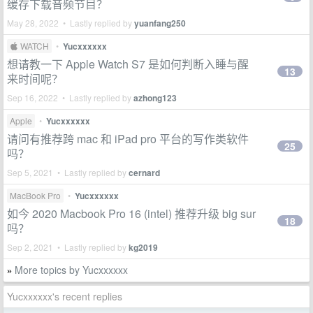
缓存下载音频节目？
May 28, 2022 • Lastly replied by
yuanfang250
 WATCH
•
Yucxxxxxx
想请教一下 Apple Watch S7 是如何判断入睡与醒
13
来时间呢？
Sep 16, 2022 • Lastly replied by
azhong123
Apple
•
Yucxxxxxx
请问有推荐跨 mac 和 iPad pro 平台的写作类软件
25
吗？
Sep 5, 2021 • Lastly replied by
cernard
MacBook Pro
•
Yucxxxxxx
如今 2020 Macbook Pro 16 (intel) 推荐升级 big sur
18
吗？
Sep 2, 2021 • Lastly replied by
kg2019
More topics by Yucxxxxxx
»
Yucxxxxxx's recent replies