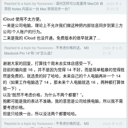
Replied to a topic by Yucxxxxxx
请问怎样可以批量将 MacOS 自
2025 年 3
›
月 22 日
带的 Notes 内容从一台 Mac 转到另外一台？
iCloud 使用不太方便。
一来是公司电脑，理论上不允许我们做这种把内部信息同步到第三方
公司/个人账户的行为。
二来是我的 iCloud 也没开通，免费版本的很早就满了…
Replied to a topic by Yucxxxxxx
不考虑价格的话， M3
2024 年 9 月
›
21 日
Macbook Pro 14''和 16''怎么选？
谢谢大家的回复，打算找个周末去实体店感受一下。
目前的偏向是 16 ，并不是因为觉得 14 不好，而是简单粗暴的觉得既
然是免费的，就选贵的好了哈哈，未来自己的个人电脑再补一个 14
的（如果工作电脑选了 14 ，那未来个人电脑就选 16 ，两种都打算体
验一下）。
以及“既然不考虑价格，为什么不两个都要？”。
抱歉可能是我的表达不准确，我的意思是公司给换电脑，所以我不需
要考虑价格。
但是只给换一台，所以没法两个都要哈哈。
Replied to a topic by Yucxxxxxx
不考虑价格的话， M3
2024 年 9 月
›