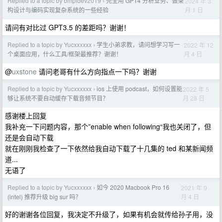
Replied to a topic by bmpidev2019
完全用 GPT4 分析业务、做架
2024 年 3
›
月 1 日
构设计与编码实现复杂系统的一些经验
请问有对比过 GPT3.5 的差距吗？谢谢！
Replied to a topic by Yucxxxxxx
学生小弟求教，请问想学习写一
2022 年 12
›
月 4 日
个桌面应用，什么工具/框架最推荐？谢谢！
@
uxstone
请问老哥有什么方向指点一下吗？谢谢
Replied to a topic by Yucxxxxxx
ios 上使用 podcast，如何设置能
2022 年 5
›
月 28 日
够让系统不要自动缓存下载音频节目？
感谢楼上回复
我补充一下问题内容，那个”enable when following“我也关闭了，但
还是会自动下载
就在刚刚我检查了一下依然给我自动下载了十几集的 ted 和某新闻频
道...
无语了
Replied to a topic by Yucxxxxxx
如今 2020 Macbook Pro 16
2021 年 9
›
月 4 日
(intel) 推荐升级 big sur 吗？
好的谢谢各位回复，我决定不升级了，如果有机会就传给孙子用，没