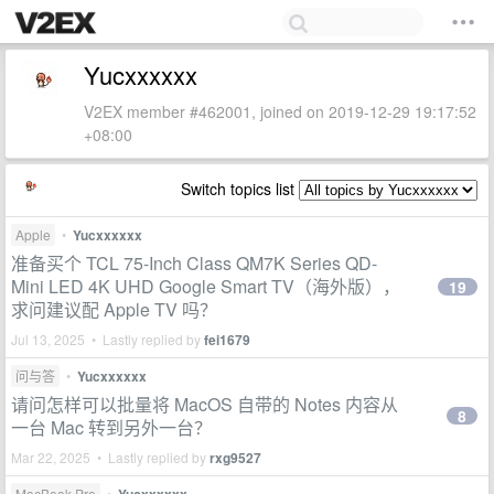
Yucxxxxxx
V2EX member #462001, joined on 2019-12-29 19:17:52
+08:00
Switch topics list
Apple
•
Yucxxxxxx
准备买个 TCL 75-Inch Class QM7K Series QD-
Mini LED 4K UHD Google Smart TV（海外版），
19
求问建议配 Apple TV 吗？
Jul 13, 2025 • Lastly replied by
fei1679
问与答
•
Yucxxxxxx
请问怎样可以批量将 MacOS 自带的 Notes 内容从
8
一台 Mac 转到另外一台？
Mar 22, 2025 • Lastly replied by
rxg9527
MacBook Pro
•