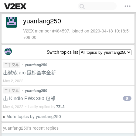
yuanfang250
V2EX member #484597, joined on 2020-04-18 10:18:51
+08:00
Switch topics list
二手交易
•
yuanfang250
出微软 arc 鼠标基本全新
May 2, 2022
二手交易
•
yuanfang250
出 Kindle PW3 350 包邮
8
May 4, 2022 • Lastly replied by
7ZL3
More topics by yuanfang250
»
yuanfang250's recent replies