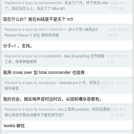
Replied to a topic by hellosnow039
失业几个月，终于收到 offer
2024 年 4
›
月 25 日
了，班还没怎么上，先买了个 Mba M1
现在什么价？我在纠结是不是买个 m3
Replied to a topic by 0001110001011
[6.6 打折+抽奖]DZ
2023 年 8 月
›
24 日
Reader Discuz X 论坛 通用阅读器
分子+1 ，支持。
Replied to a topic by zhong666666
Mac Everything 文件搜索
2023 年 2 月
›
6 日
工具，效率神器推荐
我用 cross over 加 total commander 也挺爽
Replied to a topic by wanghaiyu
airpods pro 2 代，语音过
2022 年 10 月 21
›
日
程中破音
我的也会，据反映声音时远时近，尖锐和嘈杂音都有。
Replied to a topic by Yucxxxxxx
ios 上使用 podcast，如何设置能
2022 年 5
›
月 29 日
够让系统不要自动缓存下载音频节目？
’sodes 解忧