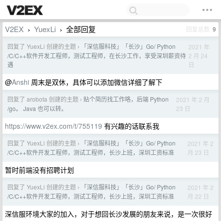
V2EX
YuexLi
全部回复
回复总数
9
›
›
回复了 YuexLi 创建的主题
「深信服科技」「长沙」Go/ Python
2021 年
›
2 月 24
/C/C++软件开发工程师，测试工程师，在长沙工作，享受深圳薪资待
日
遇
@
Anshi
周末是双休，具体可以添加微信详细了解下
回复了 arobota 创建的主题
贴个简历找工作咯，后端 Python
2021 年 2 月
›
23 日
/go。 Java 也可以转。
https://www.v2ex.com/t/755119
有兴趣的话联系我
回复了 YuexLi 创建的主题
「深信服科技」「长沙」Go/ Python
2021 年 2
›
月 23 日
/C/C++软件开发工程师，测试工程师，长沙上班，深圳工资标准
暂时前端没有招聘计划
回复了 YuexLi 创建的主题
「深信服科技」「长沙」Go/ Python
2021 年 2
›
月 22 日
/C/C++软件开发工程师，测试工程师，长沙上班，深圳工资标准
深信服环境大家的加入，对于想回长沙发展的朋友来说，是一次很好