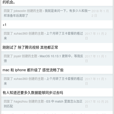
的机会。
回复了 jobscolin 创建的主题
我就是来问一下，有多少人和我一
2018 年 1 月
›
2 日
样准备年后离职了
+1
回复了 xuhao360 创建的主题
上个月转了王卡套餐的看过
2017 年 11 月 2
›
日
来
刚刚试了 除了腾讯视频 其他都正常
回复了 joysir 创建的主题
MacOS 10.13.1 更新中，等我反
2017 年 11 月 1
›
日
馈
mac 和 iphone 都升级了 感觉流畅了些
回复了 xuhao360 创建的主题
上个月转了王卡套餐的看过
2017 年 11 月 1
›
日
来
有人知道还要多久数据能够同步过去吗
回复了 hagezhou 创建的主题
ES 中 match 里面怎么加正
2017 年 10 月 25
›
日
则匹配