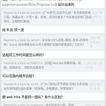
pages/proposals/Slots-Proposal.md
) 设计出来的
Replied to a topic by icanfork
[广州虎牙] 信息中心招一名中高级前端
2021 年
›
9 月 17
工程，待遇从优，六险一金，双休。另可内推多个今天放出的热门急招
日
岗位，全程帮忙跟进。
给 B 总 顶一波
2021 年
Replied to a topic by JerryAi
🤩🤩🤩100%远程+期权+双休+四周年
›
8 月 26
假！🥳🥳🥳 硅谷明星创业公司大规模扩招国内研发团队！💥💥💥
日
远程的工作时间是怎么样的？
Replied to a topic by SIGEV13
[远程] Red Hat 招聘后端，前
2021 年 7 月
›
17 日
端，经理岗位， 西欧和北美皆可
可以在国内城市远程？
Replied to a topic by lxm24
[广州 / 深圳] [字节跳动-社招] 头条前端-
2021 年 7
›
月 13 日
业务架构团队组内直推（双休哦，全程跟进，附带指导）
跟 web infra 不是同一团队？有什么区别？
Replied to a topic by bobiscool
快手取消大小周，双休 ，
2021 年 7 月
›