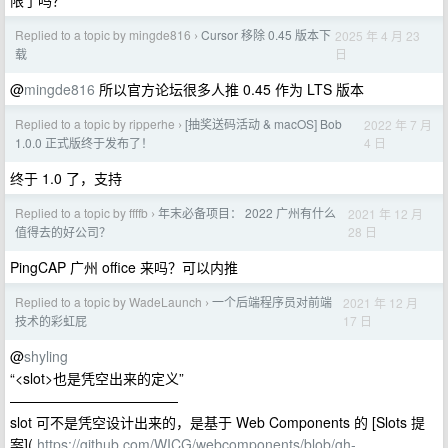
限了吗？
Replied to a topic by mingde816
Cursor 移除 0.45 版本下
2025 年 4 月 23
›
日
载
@
mingde816
所以官方论坛很多人推 0.45 作为 LTS 版本
Replied to a topic by ripperhe
[抽奖送码活动 & macOS] Bob
2022 年 7 月
›
4 日
1.0.0 正式版终于发布了！
终于 1.0 了，支持
Replied to a topic by ffffb
年末必备项目： 2022 广州有什么
2021 年 12 月
›
28 日
值得去的好公司？
PingCAP 广州 office 来吗？可以内推
Replied to a topic by WadeLaunch
一个后端程序员对前端
2021 年 12 月
›
17 日
技术的彩虹屁
@
shyling
“<slot>也是凭空出来的定义”
————————————
slot 可不是凭空设计出来的，是基于 Web Components 的 [Slots 提
案](
https://github.com/WICG/webcomponents/blob/gh-