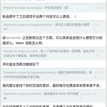
Replied to a topic by dongsuo
开奶茶店经历（四）
2 天前
›
新品牌开了之后感觉开业两个月就可以上勇哥。（
Replied to a topic by fangyuanjianjian
求问怎么更好的整理大量照
7 月 9
›
日
片？
@
alanlanlan
之前刷到过这个方案，可以具体说说用什么模型打分和
描述么。token 消耗怎么样。
Replied to a topic by neetz
投入了很多精力经营的一段感情，被女方评
7 月 9
›
日
价说在向下兼容我，感觉有点破防
评价是去洗两次脚就好了
Replied to a topic by leguandexincheng
诚邀已婚有娃男性朋友，探
5 月 15
›
日
讨中年阶段的困惑[中登专属]
我的建议是找个别的花钱的爱好，最好每月花费成本和原来差不多。
Replied to a topic by Void000
越来越多的 90/00 后开始断
2025 年 9 月 17
›
日
亲
社会环境跟不上工业时代的发展，走老牌工业化老路是自然的。