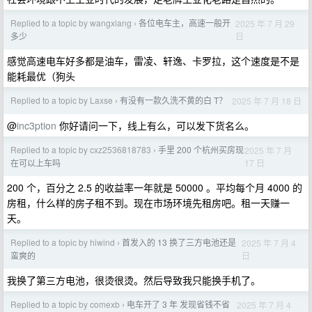
Replied to a topic by wangxiang
各位电车主，高速一般开
2025 年 7 月 29
›
日
多少
感觉高速电车好多都是油车，雷凌、轩逸、卡罗拉，这个速度是不是
能耗最优（狗头
Replied to a topic by Laxse
有没有一款久洗不黄的白 T？
2025 年 7 月 18 日
›
@
inc3ption
你好请问一下，线上有么，可以发下货名么。
Replied to a topic by cxz2536818783
手里 200 个杭州买房现
2025 年 7 月
›
17 日
在可以上车吗
200 个，百分之 2.5 的收益率一年就是 50000 。平均每个月 4000 的
房租，什么样的房子租不到。现在市场环境先租房吧。租一天赚一
天。
Replied to a topic by hiwind
首发入的 13 换了三方电池还是
2025 年 7 月 4
›
日
蛮爽的
我换了第三方电池，很烫很烫。然后导致我只能换手机了。
Replied to a topic by comexb
电车开了 3 年 发现省钱不省
2025 年 7 月 4
›