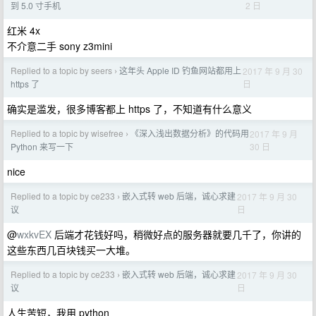
2 日
到 5.0 寸手机
红米 4x
不介意二手 sony z3mini
Replied to a topic by seers
这年头 Apple ID 钓鱼网站都用上
2017 年 9 月 30
›
日
https 了
确实是滥发，很多博客都上 https 了，不知道有什么意义
Replied to a topic by wisefree
《深入浅出数据分析》的代码用
2017 年 9 月
›
30 日
Python 来写一下
nice
Replied to a topic by ce233
嵌入式转 web 后端，诚心求建
2017 年 9 月 30
›
日
议
@
wxkvEX
后端才花钱好吗，稍微好点的服务器就要几千了，你讲的
这些东西几百块钱买一大堆。
Replied to a topic by ce233
嵌入式转 web 后端，诚心求建
2017 年 9 月 30
›
日
议
人生苦短，我用 python