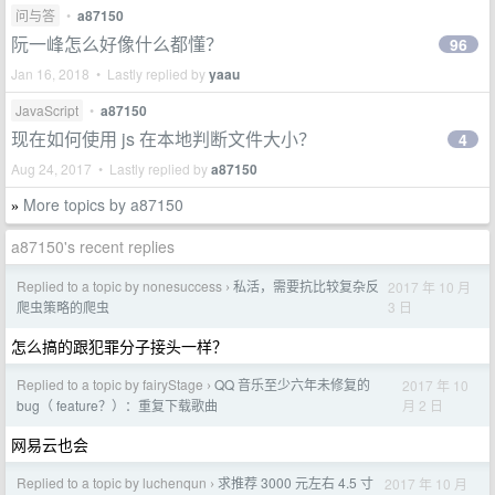
问与答
•
a87150
阮一峰怎么好像什么都懂？
96
Jan 16, 2018 • Lastly replied by
yaau
JavaScript
•
a87150
现在如何使用 js 在本地判断文件大小？
4
Aug 24, 2017 • Lastly replied by
a87150
More topics by a87150
»
a87150's recent replies
Replied to a topic by nonesuccess
私活，需要抗比较复杂反
2017 年 10 月
›
3 日
爬虫策略的爬虫
怎么搞的跟犯罪分子接头一样？
Replied to a topic by fairyStage
QQ 音乐至少六年未修复的
2017 年 10
›
月 2 日
bug（ feature？）：重复下载歌曲
网易云也会
Replied to a topic by luchenqun
求推荐 3000 元左右 4.5 寸
2017 年 10 月
›