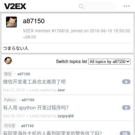
a87150
V2EX member #176816, joined on 2016-06-10 19:50:02
+08:00
つまらない人
Switch topics list
微信
•
a87150
微信开发者工具也太难用了吧
9
Feb 27, 2018 • Lastly replied by
Jaur
Python
•
a87150
有人用 qpython 开发过程序吗？
5
Sep 29, 2017 • Lastly replied by
zyqzyq08
问与答
•
a87150
有阿里海外主机的人看到阿里发的警告信了吗？
26