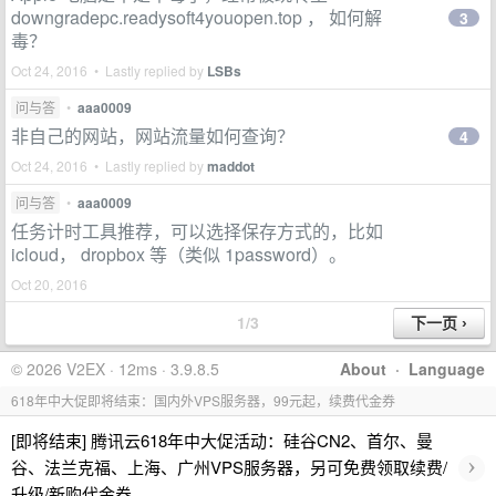
downgradepc.readysoft4youopen.top ， 如何解
3
毒？
Oct 24, 2016 • Lastly replied by
LSBs
问与答
•
aaa0009
非自己的网站，网站流量如何查询？
4
Oct 24, 2016 • Lastly replied by
maddot
问与答
•
aaa0009
任务计时工具推荐，可以选择保存方式的，比如
icloud， dropbox 等（类似 1password）。
Oct 20, 2016
1/3
© 2026 V2EX · 12ms · 3.9.8.5
About
·
Language
618年中大促即将结束：国内外VPS服务器，99元起，续费代金券
[即将结束] 腾讯云618年中大促活动：硅谷CN2、首尔、曼
›
谷、法兰克福、上海、广州VPS服务器，另可免费领取续费/
升级/新购代金券。