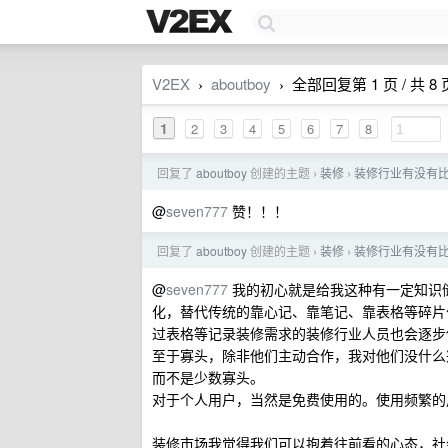
V2EX
aboutboy
全部回复第 1 页 / 共 8 
›
›
1
2
3
4
5
6
7
8
回复了
aboutboy
创建的主题
装修
装修行业有没有
›
›
@
seven777
赞！！！
回复了
aboutboy
创建的主题
装修
装修行业有没有
›
›
@
seven777
我的初心就是给我这种有一定知识
化，替代传统的靠心记、靠笔记、靠表格等碎片
过表格等记录装修需求的装修行业人员也会逐步
至于寡头，除非他们主动合作，我对他们没什么
而不是少数寡头。
对于个人用户，当然是免费使用的。使用频繁的
装修市场我觉得我们可以抱着往前看的心态，社