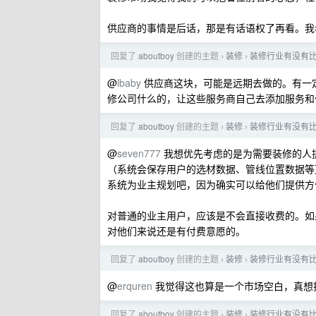
供应商的事情是后话，那是有话语权了再看。我
回复了
aboutboy
创建的主题
装修
装修行业有没有
›
›
@
lbaby
供应商这块，可能是远期去做的。有一
修公司什么的，让这些服务商自己去添加服务和
回复了
aboutboy
创建的主题
装修
装修行业有没有
›
›
@
seven777
我想优先考虑的是为需要装修的人
（系统会保存用户的选材数据、管线位置数据等
系统为业主规划吧，因为确实可以给他们提供方
对普通的业主用户，应该是不会直接收费的。如
对他们来说还是有付费意愿的。
回复了
aboutboy
创建的主题
装修
装修行业有没有
›
›
@
erquren
我觉得这也算是一个市场空白，真想
回复了
aboutboy
创建的主题
装修
装修行业有没有
›
›