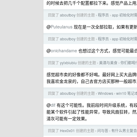
的时候去把几千个配置都拉下来。感觉产品上用
回复了
aboutboy
创建的主题
程序员
app 初始化
›
›
@
Puteulanus
现在是一次全部拉取，如果有更
回复了
aboutboy
创建的主题
程序员
app 初始化
›
›
@
onichandame
也想过这个方式，感觉可能最
回复了
yylxbiubiu
创建的主题
美酒与美食
你们都喝
›
›
感觉超市卖的好像都不好喝。最好网上买大品牌
我喜欢金龙泉的，自己去官方店买那种一般超市
回复了
aboutboy
创建的主题
Windows
win10 
›
›
@
dif
有这个可能性。我前段时间升级系统，有
能某个软件引起了性能异常，导致风扇狂转，然
清灰可能有一定效果。
回复了
Hex0x01
创建的主题
问与答
有什么男士复合
›
›