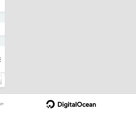
日
日
还
ge