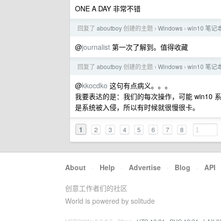
ONE A DAY 非常不错
回复了
aboutboy
创建的主题
Windows
win10 
›
›
@
journalist
第一次了解到。值得收藏
回复了
aboutboy
创建的主题
Windows
win10 
›
›
@
kkocdko
这句有点病义。。。
我要表达的是：我们的每次操作，可能 win10 
是系统被入侵，所以有时候就很慢很卡。
1
2
3
4
5
6
7
8
About
·
Help
·
Advertise
·
Blog
·
API
创意工作者们的社区
World is powered by solitude