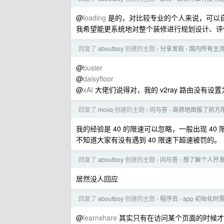
@
loading
是的，对比较专业的个人来说，可以
我希望能更系统地对整个装修进行规划设计、评
回复了
aboutboy
创建的主题
分享发现
国内所有主流 
›
›
@
busier
@
daisyfloor
@
xAI
大佬们说得对，我的 v2ray 路由没有设
回复了
movq
创建的主题
问与答
高德地图报了前方
›
›
我的经验是 40 的限速可以忽略，一般出现 4
不知道大家有没有遇到 40 限速下超速被罚的。
回复了
aboutboy
创建的主题
问与答
想了解个人开发
›
›
居然没人回应
回复了
aboutboy
创建的主题
程序员
app 初始化
›
›
@
learnshare
其实只有在访问某个页面的时候才会