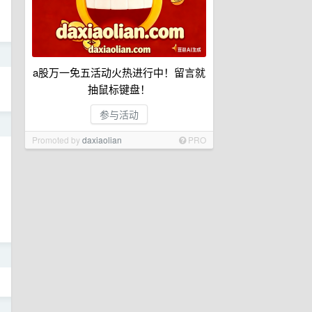
日
a股万一免五活动火热进行中！留言就
抽鼠标键盘！
参与活动
日
Promoted by
daxiaolian
PRO
日
日