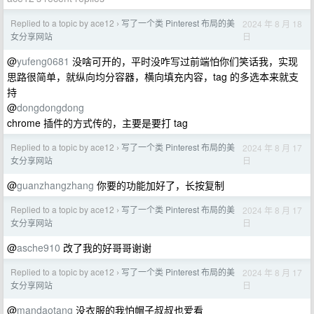
Replied to a topic by ace12
写了一个类 Pinterest 布局的美
2024 年 8 月 18
›
日
女分享网站
@
yufeng0681
没啥可开的，平时没咋写过前端怕你们笑话我，实现
思路很简单，就纵向均分容器，横向填充内容，tag 的多选本来就支
持
@
dongdongdong
chrome 插件的方式传的，主要是要打 tag
Replied to a topic by ace12
写了一个类 Pinterest 布局的美
2024 年 8 月 17
›
日
女分享网站
@
guanzhangzhang
你要的功能加好了，长按复制
Replied to a topic by ace12
写了一个类 Pinterest 布局的美
2024 年 8 月 17
›
日
女分享网站
@
asche910
改了我的好哥哥谢谢
Replied to a topic by ace12
写了一个类 Pinterest 布局的美
2024 年 8 月 17
›
日
女分享网站
@
mandaotang
没衣服的我怕帽子叔叔也爱看