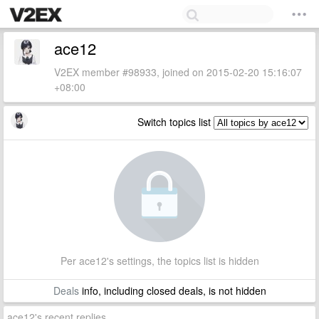
ace12
V2EX member #98933, joined on 2015-02-20 15:16:07
+08:00
Switch topics list
Per ace12's settings, the topics list is hidden
Deals
info, including closed deals, is not hidden
ace12's recent replies