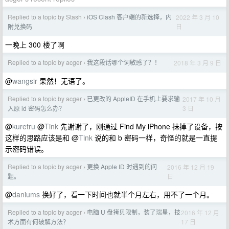
Replied to a topic by Stash
iOS Clash 客户端的新选择，内
2022 年 3 月 10
›
日
附兑换码
一晚上 300 楼了啊
Replied to a topic by acger
我这段话哪个词敏感了？！
2018 年 3 月 9 日
›
@
wangsir
果然！无语了。
Replied to a topic by acger
已更改的 AppleID 在手机上要求输
2017 年 10 月
›
3 日
入原 id 密码怎么办？
@
kuretru
@
Tink
先谢谢了，刚通过 Find My iPhone 抹掉了设备，按
这样的思路应该是和 @
Tink
说的和 b 密码一样，奇怪的就是一直提
示密码错误。
Replied to a topic by acger
更换 Apple ID 时遇到的问
2016 年 12 月 19
›
日
题。
@
daniums
换好了，看一下时间也就半个月左右，用不了一个月。
Replied to a topic by acger
电脑 U 盘拷贝限制，装了瑞星，技
2016 年 12 月
›
17 日
术方面有何破解方法？