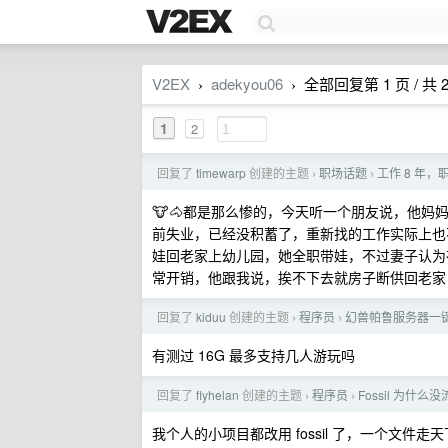
V2EX
adekyou06
全部回复第 1 页 / 共 
›
›
1
2
回复了
timewarp
创建的主题
职场话题
工作 8 年
›
›
🐮🐴都是那么惨的，今天听一个朋友说，他
前失业，已经没积蓄了，重新找的工作实际上也
娃回老家上幼儿园，她全职带娃，不过妻子认为
常开销，他跟我说，挨不下去就房子断供回老家
回复了
kiduu
创建的主题
程序员
幻兽帕鲁服务器一
›
›
有测过 16G 最多支持几人游玩吗
回复了
flyhelan
创建的主题
程序员
Fossil 为什么
›
›
我个人的小项目都改用 fossil 了，一个文件走天