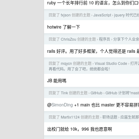
ruby 一个长年排行前 10 的语言，怎么到你
回复了
fxjson
创建的主题
JavaScript
jquery 时
›
›
hotwire 了解一下
回复了
ChrisZou
创建的主题
程序员
分享下个人业余时
›
›
rails 好评。用了好多框架，个人觉得还是 rail
回复了
mqycn
创建的主题
Visual Studio Code
打开
›
›
再看代码。用了会了吧，统统都会啦！
JB 能用嗎
回复了
Tink
创建的主题
GitHub
GitHub 计划将"mas
›
›
@
SimonDing
+1 main 也比 master 更不容易
回复了
Martix1124
创建的主题
职场话题
应届生就那
›
›
出校门就给 10k，996 我也愿意啊