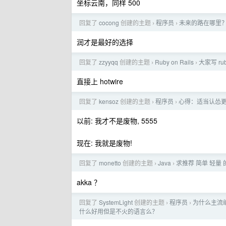
坐标云南，同样 500
回复了
cocong
创建的主题
程序员
未来的路在哪里
›
›
润才是最好的选择
回复了
zzyyqq
创建的主题
Ruby on Rails
大家写 rub
›
›
直接上 hotwire
回复了
kensoz
创建的主题
程序员
心得：适当认怂
›
›
以前: 我才不是废物, 5555
现在: 我就是废物!
回复了
monetto
创建的主题
Java
求推荐 简单 轻量 
›
›
akka ？
回复了
SystemLight
创建的主题
程序员
为什么主流
›
›
什么好用但是不火的语言么？