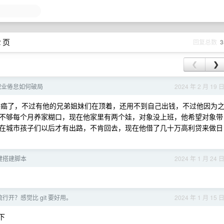
2 页
回复总数
3
❮
❯
，职业倦怠如何破局
2024 年 2 月 19 
妈妈癌了，不过有他的兄弟姐妹们在顶着，还用不到自己出钱，不过他因为
不够每个月养家糊口，现在他家里有两个娃，对象没上班，他希望对象带
在城市孩子们以后才有出路，不肯回去，现在他借了几十万高利贷来做日
键搭建脚本
2024 年 1 月 24 
没流行开？感觉比 git 要好用。
2024 年 1 月 15 
下