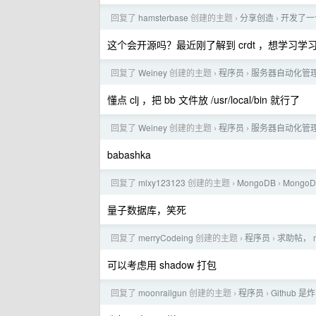
回复了
hamsterbase
创建的主题
分享创造
开发了一
›
›
这个会开源吗？最近刚了解到 crdt ，想学习学
回复了
Weiney
创建的主题
程序员
服务器自动化管理脚本语
›
›
懂点 clj ，把 bb 文件放 /usr/local/bin 就行了
回复了
Weiney
创建的主题
程序员
服务器自动化管理脚本语
›
›
babashka
回复了
mlxy123123
创建的主题
MongoDB
Mong
›
›
量子数据库，笑死
回复了
merryCodeing
创建的主题
程序员
求助帖， m
›
›
可以考虑用 shadow 打包
回复了
moonrailgun
创建的主题
程序员
Github 
›
›