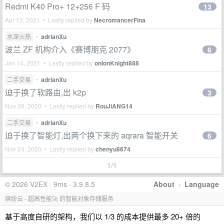
Redmi K40 Pro+ 12+256 F 码
13
Apr 12, 2021 • Lastly replied by
NecromancerFina
水深火热
•
adrianXu
波兰 ZF 机构介入《赛博朋克 2077》
6
Jan 14, 2021 • Lastly replied by
onionKnight888
二手交易
•
adrianXu
迫于换了软路由,出 k2p
3
Nov 30, 2020 • Lastly replied by
RouJiANG14
二手交易
•
adrianXu
迫于换了智能灯,出两个换下来的 aqrara 智能开关
6
Nov 24, 2020 • Lastly replied by
chenyu8674
1/1
© 2026 V2EX · 9ms · 3.9.8.5
About
·
Language
缤纷云 - 超高性能🚀 的智能对象存储服务
基于高度自研的架构，我们以 1/3 的成本提供最多 20+ 倍的