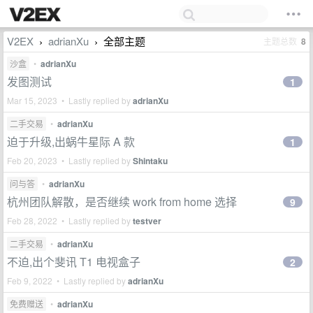
V2EX
adrianXu
全部主题
主题总数
8
›
›
沙盒
•
adrianXu
发图测试
1
Mar 15, 2023 • Lastly replied by
adrianXu
二手交易
•
adrianXu
迫于升级,出蜗牛星际 A 款
1
Feb 20, 2023 • Lastly replied by
Shintaku
问与答
•
adrianXu
杭州团队解散，是否继续 work from home 选择
9
Feb 28, 2022 • Lastly replied by
testver
二手交易
•
adrianXu
不迫,出个斐讯 T1 电视盒子
2
Feb 9, 2022 • Lastly replied by
adrianXu
免费赠送
•
adrianXu