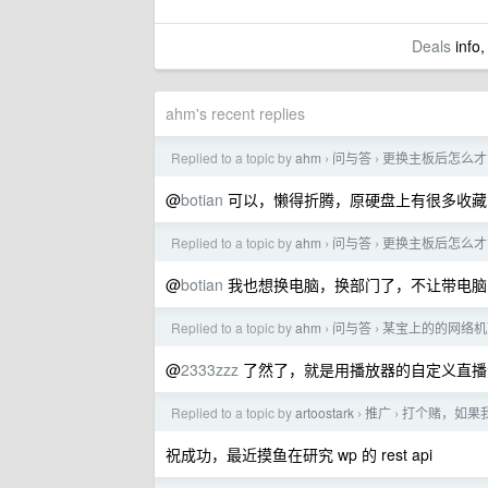
Deals
info,
ahm's recent replies
Replied to a topic by
ahm
问与答
更换主板后怎么才
›
›
@
botian
可以，懒得折腾，原硬盘上有很多收藏
Replied to a topic by
ahm
问与答
更换主板后怎么才
›
›
@
botian
我也想换电脑，换部门了，不让带电脑
Replied to a topic by
ahm
问与答
某宝上的的网络机顶
›
›
@
2333zzz
了然了，就是用播放器的自定义直播
Replied to a topic by
artoostark
推广
打个赌，如果我
›
›
祝成功，最近摸鱼在研究 wp 的 rest api