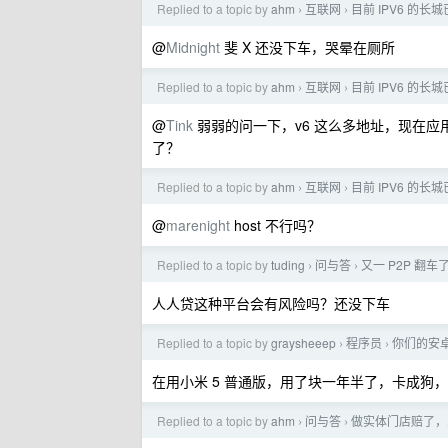
Replied to a topic by
ahm
互联网
目前 IPV6 
›
›
@
Midnight
斐 X 还没下车，哭晕在厕所
Replied to a topic by
ahm
互联网
目前 IPV6 
›
›
@
Tink
弱弱的问一下，v6 这么多地址，现在应
了？
Replied to a topic by
ahm
互联网
目前 IPV6 
›
›
@
marenight
host 不行吗？
Replied to a topic by
tuding
问与答
又一 P2P 翻车
›
›
人人贷这种平台会有风险吗？还没下车
Replied to a topic by
graysheeep
程序员
你们的安
›
›
在用小米 5 普通版，用了块一年半了，卡成狗
Replied to a topic by
ahm
问与答
做实体门店赔了，
›
›