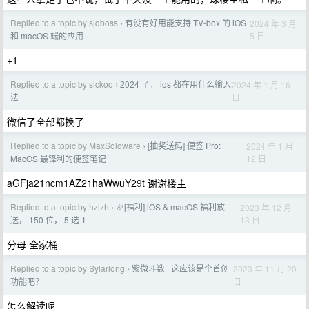
Replied to a topic by sjqboss
有没有好用能支持 TV-box 的 iOS
2024 年 3 月
›
5 日
和 macOS 端的应用
+1
Replied to a topic by sickoo
2024 了， ios 都在用什么输入
2024 年 1 月 16
›
日
法
微信了全部都换了
Replied to a topic by MaxSoloware
[抽奖送码] 便签 Pro:
2024 年 1 月
›
12 日
MacOS 最锋利的便签笔记
aGFja21ncm1AZ21haWwuY29t 谢谢楼主
Replied to a topic by hzlzh
🎉[福利] iOS & macOS 福利放
2023 年 12 月
›
13 日
送， 150 位， 5 选 1
分母 全家桶
Replied to a topic by Sylarlong
紫微斗数 | 这应该是个首创
2023 年 11 月 20
›
日
功能吧？
怎么解读呢