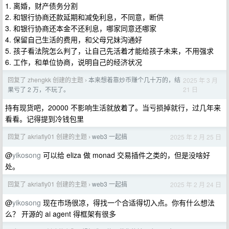
1. 离婚，财产债务分割
2. 和银行协商还款延期和减免利息，不同意，断供
3. 和银行协商还本金不还利息，哪家同意还哪家
4. 保留自己生活的费用，和父母兄妹沟通好
5. 孩子看法院怎么判了，让自己先活着才能给孩子未来，不用强求
6. 工作，和单位协商，说明自己的经济状况
回复了 zhengkk 创建的主题
本来想着靠炒币赚个几十万的，结
2025 年 3 月
›
21 日
果亏了 2 万，不玩了。
持有现货吧，20000 不影响生活就放着了。当亏损掉就行，过几年来
看看。记得提到冷钱包里
回复了 akriafly01 创建的主题
web3 一起搞
2025 年 2 月 25 日
›
@
yikosong
可以给 eliza 做 monad 交易插件之类的，但是没啥好
处。
回复了 akriafly01 创建的主题
web3 一起搞
2025 年 2 月 24 日
›
@
yikosong
现在市场很凉，得找一个合适得切入点。你有什么想法
么？ 开源的 ai agent 得框架有很多