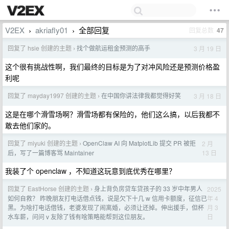
V2EX
akriafly01
全部回复
回复总数
47
›
›
回复了 hsie 创建的主题
找个做航运租金预测的高手
3 月 19 日
›
这个很有挑战性啊，我们最终的目标是为了对冲风险还是预测价格盈
利呢
回复了 mayday1997 创建的主题
在中国你讲法律我都觉得好笑
3 月 18 日
›
这是在哪个滑雪场啊？滑雪场都有保险的，他们这么搞，以后我都不
敢去他们家的。
回复了 miyuki 创建的主题
OpenClaw AI 向 MatplotLib 提交 PR 被拒
2 月
›
13 日
后，写了一篇博客骂 Maintainer
我装了个 openclaw ，不知道这玩意到底优秀在哪里？
回复了 EastHorse 创建的主题
身上背负房贷车贷孩子的 33 岁中年男人
2025
›
年 4
如何自救？ 昨晚朋友打电话借点钱，说是欠下十几 w 信用卡额度，征信已
月 3
黑。为啥打电话借钱，老婆发现了闹离婚，必须让还掉。伸出援手，但杯
日
水车薪，问问 v 友除了钱有啥策略能帮到这位朋友。