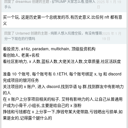
回复了 dreamkuo 创建的主题
$TRUMP 大家怎么看,值得入
2025 年 1 月 19
›
日
手么
买一个玩, 这是历史第一个总统发的币,有历史意义.比任何 nft 都有意
义
回复了 Untamed 创建的主题
纯新人想入坑撸空投，有没有懂哥
2025 年 1 月
›
19 日
分一下现在的行情吗
看投资方, a16z, paradam, multichain, 顶级投资机构
看创始人, 老美+名校
看社区影响力, x 人数,蓝标人数,大佬关注人数,文章质量,社区活跃度
准备 10 个账号, 每个账号有 0.1ETH, 每个账号绑定 x, tg 和 discord
完成项目的银河任务
关注项目的 x 账户, 进入 discord,找到华语 tg 群,找到群友中有影响力
的人
在 x 账户上分享项目相关的帖子, 艾特有影响力的人,让自己从普通用
户成为小骨干,小组长,主要是给自己的 x 涨粉
挣钱和亏钱都在 x 上分享一下,挣钱夸某大佬带路,亏钱晒出亏损单,如
果是女的,记得露个腿什么的