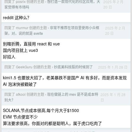
回复了 posrix 创建的主题
想打造一款现代化的社区应用，大
2025 年 2 月
›
20 日
家觉得有市场吗
reddit 这种么？
回复了 murmur 创建的主题
非常不推荐在项目里使用小众框
2025 年 2 月
›
20 日
架，对，说的就是 svelte
别瞎折腾，直接用 react 和 vue
国内项目就上 vue3
好招人
回复了 GeekGuru 创建的主题
抄底美科技股的时候到了
2025 年 1 月 28 日
›
kimi1.5 也要放大招了，老美暴跌不是国产 AI 有多好，而是资本发现
AI 泡沫快被戳破了
回复了 afkool 创建的主题
现在做链上的 mev 是不是成本特
2025 年 1 月 28
›
日
别大？
SOLANA,节点成本很高,每个月大于$1500
EVM 节点便宜不少
算法要求很高，你面对的都是聪明人，属于虎口吃肉了