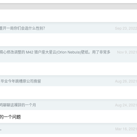
重开一局你们会选什么性别？
Sep 23, 202
心修改调整的 M42 猎户座大星云(Orion Nebula)壁纸。用了非常多
Nov 9, 202
0 毕业今年跳槽原公司挽留
Aug 26, 202
鸡聊聊这裸辞的一个月
Aug 24, 202
的一个问题
。
Mar 16, 202