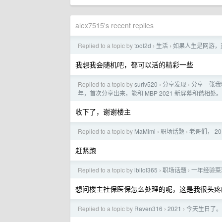
alex7515's recent replies
Replied to a topic by
tool2d
生活
如果人生是网游，
›
›
我想我会随机吧，都可以活的精彩一些
Replied to a topic by
suriv520
分享发现
分享一张我精
›
›
年，首次分享出来，能和 MBP 2021 新屏幕和谐相处。
收下了，谢谢楼主
Replied to a topic by
MaMimi
职场话题
老哥们， 2
›
›
赶紧跑
Replied to a topic by
lbllol365
职场话题
一年经验菜
›
›
想问楼主社保医保怎么处理的呢，这是我很头疼
Replied to a topic by
Raven316
2021
今天生日了。
›
›