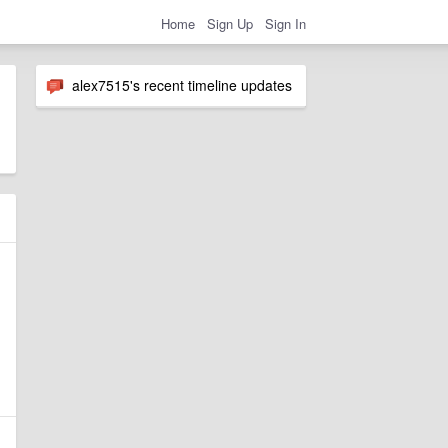
Home
Sign Up
Sign In
alex7515's recent timeline updates