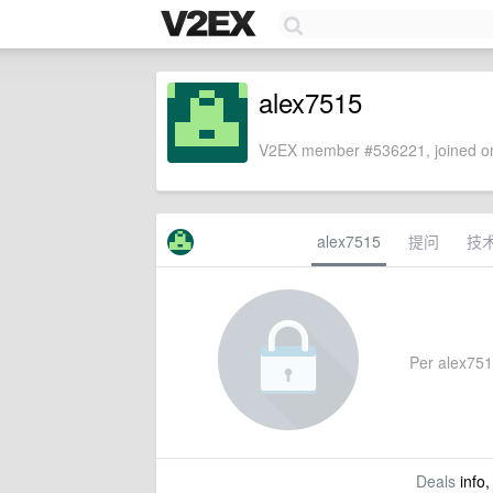
alex7515
V2EX member #536221, joined on
alex7515
提问
技
Per alex7515
Deals
info,