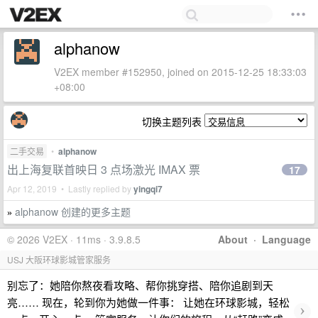
alphanow
V2EX member #152950, joined on 2015-12-25 18:33:03
+08:00
切换主题列表
二手交易
•
alphanow
出上海复联首映日 3 点场激光 IMAX 票
17
Apr 12, 2019 • Lastly replied by
yingqi7
alphanow 创建的更多主题
»
© 2026 V2EX · 11ms · 3.9.8.5
About
·
Language
USJ 大阪环球影城管家服务
别忘了：她陪你熬夜看攻略、帮你挑穿搭、陪你追剧到天
亮…… 现在，轮到你为她做一件事： 让她在环球影城，轻松
›