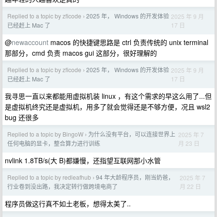
Replied to a topic by zficode
2025 年， Windows 的开发体验
2025 年 9 月
›
17 日
已经赶上 Mac 了
@
newaccount
macos 的快捷键思路是 ctrl 负责传统的 unix terminal
那部分，cmd 负责 macos gui 这部分，很好理解的
Replied to a topic by zficode
2025 年， Windows 的开发体验
2025 年 9 月
›
17 日
已经赶上 Mac 了
我寻思一直以来都能用虚拟机装 linux ，有这个需求的早这么用了...但
是虚拟机终究还是虚拟机，用多了就会觉得还是不够方便，况且 wsl2
bug 还很多
Replied to a topic by BingoW
为什么没有平台，可以连接世界上
2025 年 7
›
月 23 日
任何电脑的显卡，整合算力进行训练
nvlink 1.8TB/s(大 B)都嫌慢，还指望互联网那小水管
Replied to a topic by redleafhub
94 年大龄程序员，刚当奶爸，
2025 年 7
›
月 22 日
行业卷到没出路，我决定转行做跨境电商了
程序员做这行真不如土老板，想得太美了..