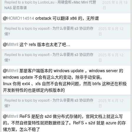
Replied to a topic by LuoboLau
用硬盘柜+Mac Mini 代替
2025 年 6 月 18
›
日
NAS 是否靠谱
@
HOMO114514
orbstack 可以翻译 x86 的，无所谓
Replied to a topic by vopsoft
为什么非要用 s3 协议的存
2025 年 6 月 12
›
日
储?
@
Mithril
这个 refs 版本也太老了吧…
Replied to a topic by vopsoft
为什么非要用 s3 协议的存
2025 年 6 月 12
›
日
储?
@
Mithril
那是客户端版本的 windows update ，windows server 的
windows update 不会有这么大的变动，除非手动安装。
linux 你用 ext4 、xfs 自然不会有这种问题，然而 btrfs 这种还在积极
开发新特性的也是绑定内核版本的
Replied to a topic by vopsoft
为什么非要用 s3 协议的存
2025 年 6 月 12
›
日
储?
@
Mithril
ReFS 是配合 s2d 做分布式存储的，官网文档上就这么写
的，不然自修复特性就把数据修没了。ReFS + s2d 就是 azure 的存
储方案，怎么不稳了