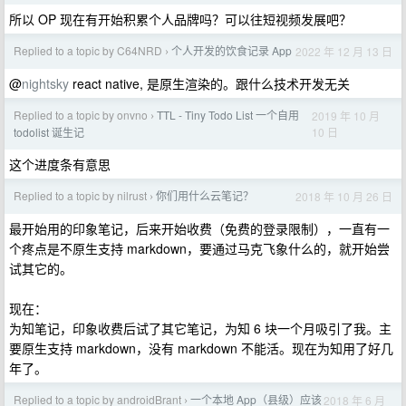
所以 OP 现在有开始积累个人品牌吗？可以往短视频发展吧？
Replied to a topic by C64NRD
个人开发的饮食记录 App
2022 年 12 月 13 日
›
@
nightsky
react native, 是原生渲染的。跟什么技术开发无关
Replied to a topic by onvno
TTL - Tiny Todo List 一个自用
2019 年 10 月
›
10 日
todolist 诞生记
这个进度条有意思
Replied to a topic by nilrust
你们用什么云笔记？
2018 年 10 月 26 日
›
最开始用的印象笔记，后来开始收费（免费的登录限制），一直有一
个疼点是不原生支持 markdown，要通过马克飞象什么的，就开始尝
试其它的。
现在：
为知笔记，印象收费后试了其它笔记，为知 6 块一个月吸引了我。主
要原生支持 markdown，没有 markdown 不能活。现在为知用了好几
年了。
Replied to a topic by androidBrant
一个本地 App（县级）应该
2018 年 6 月
›