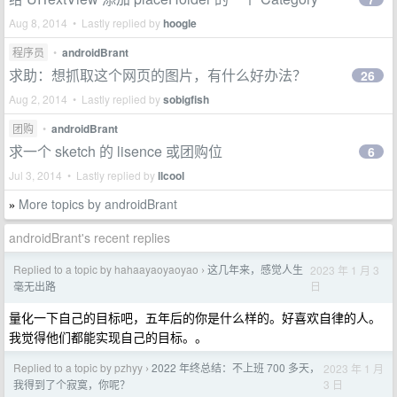
Aug 8, 2014 • Lastly replied by
hoogle
程序员
•
androidBrant
求助：想抓取这个网页的图片，有什么好办法？
26
Aug 2, 2014 • Lastly replied by
sobigfish
团购
•
androidBrant
求一个 sketch 的 lisence 或团购位
6
Jul 3, 2014 • Lastly replied by
llcool
More topics by androidBrant
»
androidBrant's recent replies
Replied to a topic by hahaayaoyaoyao
这几年来，感觉人生
2023 年 1 月 3
›
日
毫无出路
量化一下自己的目标吧，五年后的你是什么样的。好喜欢自律的人。
我觉得他们都能实现自己的目标。。
Replied to a topic by pzhyy
2022 年终总结：不上班 700 多天，
2023 年 1 月
›
3 日
我得到了个寂寞，你呢？