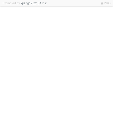
Promoted by
xjiang1982154112
PRO