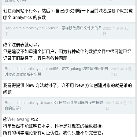
创建两网站不行么，然后 js 自己改改判断一下当前域名是哪个就加载
哪个 analystics 的参数
Replied to a topic by ns2250225
怎样修改用户文件夹的名
2023 年 9 月 15
›
日
字
改个注册表就可以，
但是建议不如重建个新用户，因为各种软件的数据文件中很可能已经
记录下旧路径了，容易有各种问题
Replied to a topic by maotao456
要求 golang 结构体初始化的
2023 年 9 月
›
2 日
时候必须赋值所有字段
我觉得提供 New 方法就够了，谁不用 New 方法创建对象的就是谁的
问题。
Replied to a topic by UnisandK
网易云课堂到底有没有搞教
2017 年 9 月 25
›
日
育的自觉？
@
Weijiawang
#32
科学当然不能证明它本身，科学是对现实的抽象概括。
所有的科学理论都有可证伪性，我们只能不断完善它。