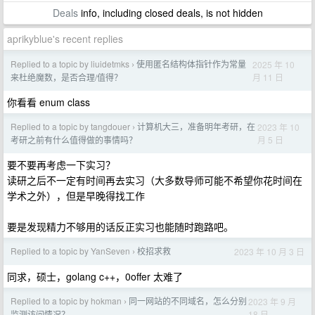
Deals
info, including closed deals, is not hidden
aprikyblue's recent replies
Replied to a topic by liuidetmks
使用匿名结构体指针作为常量
2025 年 10
›
月 11 日
来杜绝魔数，是否合理/值得？
你看看 enum class
Replied to a topic by tangdouer
计算机大三，准备明年考研，在
2023 年 10
›
月 5 日
考研之前有什么值得做的事情吗？
要不要再考虑一下实习？
读研之后不一定有时间再去实习（大多数导师可能不希望你花时间在
学术之外），但是早晚得找工作
要是发现精力不够用的话反正实习也能随时跑路吧。
Replied to a topic by YanSeven
校招求救
2023 年 10 月 3 日
›
同求，硕士，golang c++，0offer 太难了
Replied to a topic by hokman
同一网站的不同域名，怎么分别
2023 年 9 月
›
18 日
监测访问情况？