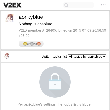
aprikyblue
Nothing is absolute.
V2EX member #126405, joined on 2015-07-09 20:56:59
+08:00
2
92
58
Switch topics list
Per aprikyblue's settings, the topics list is hidden