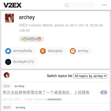
archey
V2EX member #6600, joined on 2011-03-14 18:24:46
+08:00
9
66
40
archeyfirefly
shanghai
archey
Archey#1272
Switch topics list
ADA
•
archey
用古法盆景禅意理念做了一个桌面鱼缸，上班摸鱼
5
Dec 23, 2023 • Lastly replied by
metalvest
BMW
•
archey