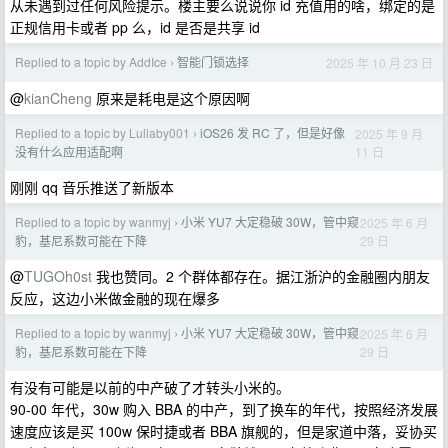
从未遇到过任何风险提示。楼主要么说说你 id 充值用的啥，绑定的是
正规信用卡或者 pp 么，id 是否是共享 id
Replied to a topic by AddIce
智能门锁选择
2025 年 10 月 23 日
›
@
kianCheng
原来是耗电是这个原因啊
Replied to a topic by Lullaby001
iOS26 发 RC 了，但是好像
2025 年 9 月
›
11 日
没有什么应用适配啊
刚刚 qq 音乐推送了新版本
Replied to a topic by wanmyj
小米 YU7 大定稳破 30W，管中窥
2025 年 6 月
›
29 日
豹，基尼系数可能在下降
@
TUGOh0st
我也赞同。2 个群体都存在。据江浙沪的金融圈内朋友
反应，这边小米做金融的现在爆多
Replied to a topic by wanmyj
小米 YU7 大定稳破 30W，管中窥
2025 年 6 月
›
29 日
豹，基尼系数可能在下降
有没有可能是以前的中产破了才转头小米的。
90-00 年代，30w 购入 BBA 的中产，到了换车的年代，按照经济发展
速度应该是买 100w 保时捷或者 BBA 旗舰的，但是家道中落，妥协买