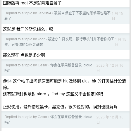
国际版再 root 不是就两难自解了
Replied to a topic by Jarvis54
凌晨 4 点查了下家里的账单再也睡不
1 月 15
›
日
着了
这就是 我们的斩杀线么，哎
Replied to a topic by koor
最近办车贷发现，银行审核时并不看你的工
1 月 15
›
日
资，只看你的公积金基数
那么现在 点数是多少啊
Replied to a topic by Gesar
你会在苹果设备登录 icloud
2025 年 12 月 16
›
日
吗？
@
94
这个帖子出问题原因可能是 hk 迁移到 uk ，hk 的订阅估计没清
除。
还有就算封也是封 store ，find my 这些又不会锁定的吧
正规使用，没外借过黑卡，黑充值，很少说封的。误封也能解啊
Replied to a topic by Gesar
你会在苹果设备登录 icloud
2025 年 12 月 15
›
日
吗？