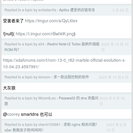
Replied to a topic by eviladan0s
Apifox 遭受供应链攻击
3 月 26 日
›
受害者来了
https://imgur.com/a/QyLi0ex
![null](
https://i.imgur.com/rBwf4iK.png
)
Replied to a topic by s04
Redmi Note12 Turbo 能刷外国版
2023 年 10 月 10
›
日
ROM 吗？
https://xdaforums.com/t/rom-13-0_r82-marble-official-evolution-x-
10-04-23.4597991/
Replied to a topic by lemoon
求一款远程控制的软件
2023 年 10 月 6 日
›
大灰狼
Replied to a topic by WizardLeo
Passwall2 的 dns 泄露问
2023 年 9 月 10
›
日
题
@
coorey
smartdns 也可以
Replied to a topic by chenli100681
求助 nginx 相关问题！
2023 年 9 月
›
10 日
v2er 救救孩子吧!呜呜呜！