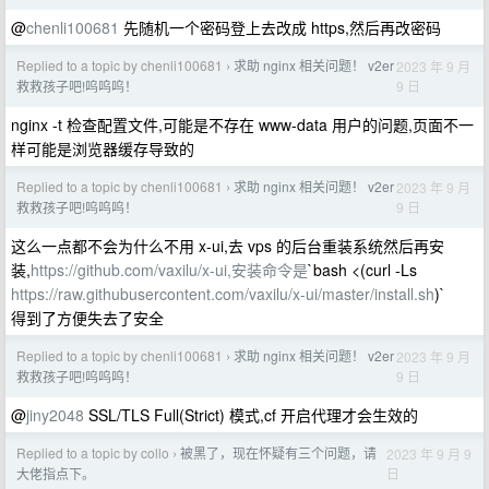
@
chenli100681
先随机一个密码登上去改成 https,然后再改密码
Replied to a topic by chenli100681
求助 nginx 相关问题！ v2er
2023 年 9 月
›
9 日
救救孩子吧!呜呜呜！
nginx -t 检查配置文件,可能是不存在 www-data 用户的问题,页面不一
样可能是浏览器缓存导致的
Replied to a topic by chenli100681
求助 nginx 相关问题！ v2er
2023 年 9 月
›
9 日
救救孩子吧!呜呜呜！
这么一点都不会为什么不用 x-ui,去 vps 的后台重装系统然后再安
装,
https://github.com/vaxilu/x-ui,安装命令是
`bash <(curl -Ls
https://raw.githubusercontent.com/vaxilu/x-ui/master/install.sh
)`
得到了方便失去了安全
Replied to a topic by chenli100681
求助 nginx 相关问题！ v2er
2023 年 9 月
›
9 日
救救孩子吧!呜呜呜！
@
jiny2048
SSL/TLS Full(Strict) 模式,cf 开启代理才会生效的
Replied to a topic by collo
被黑了，现在怀疑有三个问题，请
2023 年 9 月 9
›
日
大佬指点下。