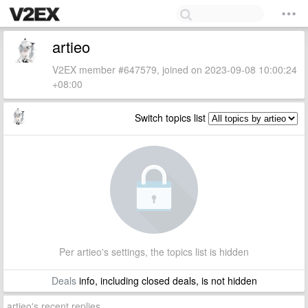
artieo
V2EX member #647579, joined on 2023-09-08 10:00:24
+08:00
Switch topics list
Per artieo's settings, the topics list is hidden
Deals
info, including closed deals, is not hidden
artieo's recent replies