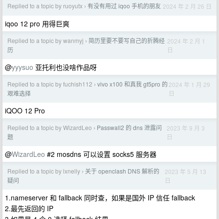
Replied to a topic by ruoyutx
有没有用过 iqoo 手机的朋友
2024 年 2 月 26 日
›
iqoo 12 pro 用得巨爽
Replied to a topic by wanmyj
简历里要不要写自己的折腾经
2024 年 2 月 1
›
日
历
@
yyysuo
亚托利也没啥作品呀
Replied to a topic by fuchish112
vivo x100 和真我 gt5pro 的
2024 年 1 月 29
›
日
艰难选择
iQOO 12 Pro
Replied to a topic by WizardLeo
Passwall2 的 dns 泄露问
2023 年 9 月 3
›
日
题
@
WizardLeo
#2 mosdns 可以设置 socks5 服务器
Replied to a topic by lxnelly
关于 openclash DNS 解析的
2023 年 5 月 13
›
日
疑问
1.nameserver 和 fallback 同时查，如果是国外 IP 信任 fallback
2.最先返回的 IP