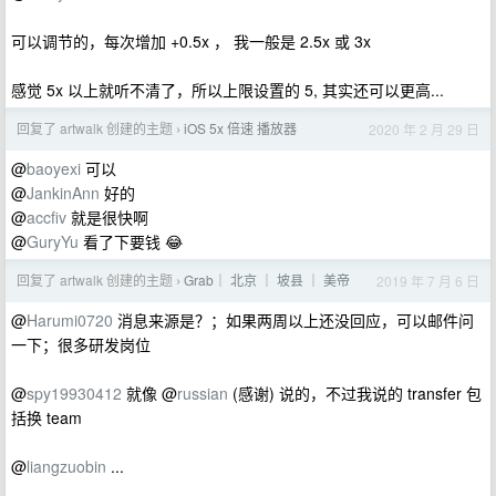
可以调节的，每次增加 +0.5x ， 我一般是 2.5x 或 3x
感觉 5x 以上就听不清了，所以上限设置的 5, 其实还可以更高...
回复了 artwalk 创建的主题
iOS 5x 倍速 播放器
2020 年 2 月 29 日
›
@
baoyexi
可以
@
JankinAnn
好的
@
accfiv
就是很快啊
@
GuryYu
看了下要钱 😂
回复了 artwalk 创建的主题
Grab｜ 北京 ｜ 坡县 ｜ 美帝
2019 年 7 月 6 日
›
@
Harumi0720
消息来源是？；如果两周以上还没回应，可以邮件问
一下；很多研发岗位
@
spy19930412
就像 @
russian
(感谢) 说的，不过我说的 transfer 包
括换 team
@
liangzuobin
...