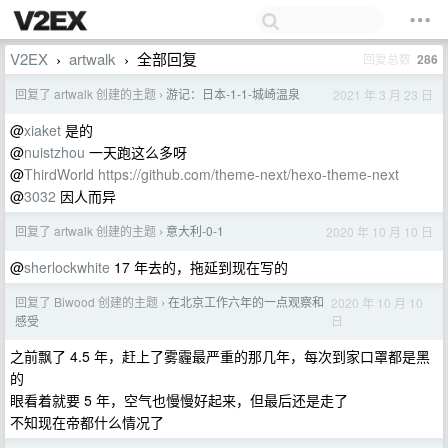
V2EX
artwalk
全部回复
回复总数
286
›
›
回复了 artwalk 创建的主题
游记：日本-1-1-城崎温泉
2021 年 3 月 23 日
›
@
xiaket
是的
@
nuistzhou
一天跑这么多呀
@
ThirdWorld
https://github.com/theme-next/hexo-theme-next
@
3032
因人而异
回复了 artwalk 创建的主题
意大利-0-1
2020 年 10 月 10 日
›
@
sherlockwhite
17 年去的，拖延到现在写的
回复了 Biwood 创建的主题
在北京工作六年的一点观察和
2020 年 10 月 10
›
日
感受
之前飘了 4.5 年，赶上了雾霾最严重的那几年，每次到家口罩都是黑
的
眼看着就要 5 年，空气也慢慢好起来，但最后还是走了
不知现在帝都什么情况了