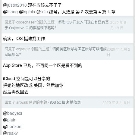
@
justin2018
现在应该去不了了
@
fffang
@
ispinfx
@
lxilu
编号，大致是 第 2 次去第 4 篇 1 章
回复了 codechaser 创建的主题
求教 iOS 开发入门现在有还有基
2020 年 8
›
月 19 日
于 Objective-C 的教程或书籍吗？
确实，iOS 挺难找工作
回复了 czjackjin 创建的主题
请问美区账号与国区帐号可以组成
2020 年 4 月 2
›
日
家庭组么？
App Store 已购，不再同一个区是看不到的
iCloud 空间是可以分享的
把她的地区改成 美国，然后加你
然后再改回去
回复了 artwalk 创建的主题
iOS 5x 倍速 播放器
2020 年 3 月 6 日
›
@
baoyexi
@
plair
@
horizonl
@
reaky