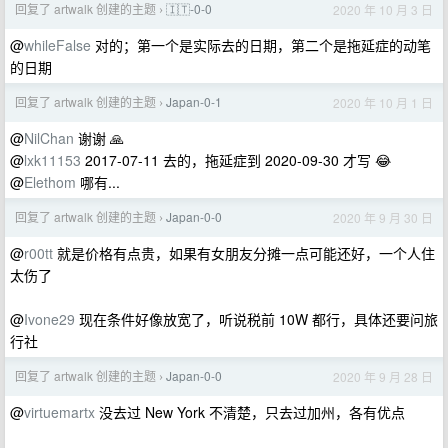
回复了 artwalk 创建的主题
🇮🇹-0-0
2020 年 10 月 3 日
›
@
whileFalse
对的；第一个是实际去的日期，第二个是拖延症的动笔
的日期
回复了 artwalk 创建的主题
Japan-0-1
2020 年 10 月 1 日
›
@
NilChan
谢谢 🙏
@
lxk11153
2017-07-11 去的，拖延症到 2020-09-30 才写 😂
@
Elethom
哪有...
回复了 artwalk 创建的主题
Japan-0-0
2020 年 9 月 30 日
›
@
r00tt
就是价格有点贵，如果有女朋友分摊一点可能还好，一个人住
太伤了
@
Ivone29
现在条件好像放宽了，听说税前 10W 都行，具体还要问旅
行社
回复了 artwalk 创建的主题
Japan-0-0
2020 年 9 月 28 日
›
@
virtuemartx
没去过 New York 不清楚，只去过加州，各有优点