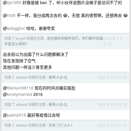
@
zjx1993
好像是被 ban 了，听小伙伴说图片没梯子是访问不了的
@
r00tt
不一样，我分成两次去的 😂，天悠 真的很赞啊，还想再去 😂
@
sologgfun
哈哈，谢谢夸奖
回复了 kingof 创建的主题
身在国外的程序员们，你们眼中的国
2020 年 9 月
›
27 日
外是怎么样的？
出去前以为出国了什么问题都解决了
现在发现除了空气
其他问题一样没少甚至更多
回复了 artwalk 创建的主题
美帝-0-[0-2]
2020 年 9 月 24 日
›
@
titanium98118
现在的时间点确实尴尬
@
lonelymarried
2016
回复了 artwalk 创建的主题
美帝-0-[0-2]
2020 年 9 月 23 日
›
@
justin2018
最好等疫情过去呀
回复了 artwalk 创建的主题
日本 🇯🇵 2-4-1
2020 年 9 月 21 日
›