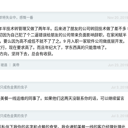
即将失业中，感慨一番
Nov 20, 201
两年半技术转管理又做了两年半。后来进了朋友的公司转回技术做了差不多 
和 go。今年初因为自己犯了个二逼错误给朋友的公司带来负面影响辞职，在家闲赋半
，要么因为高不成低不就不了了之。9 月入职一家软件公司做底层开发。
会用就行，现在要求高了。而且年纪大了，学东西真的只能靠啃了。
方向，坚持下去，总会有收获。
｜ 坡县 ｜ 美帝
Jun 23, 201
只成色金黄的虫子
Jul 3, 201
美餐一线运维的同事了。如果他们这两天没联系你的话，可以继续留言
只成色金黄的虫子
Jul 3, 201
能否私信下我你的名字和点餐的食堂。我会通知美餐一线的客户经理处理此