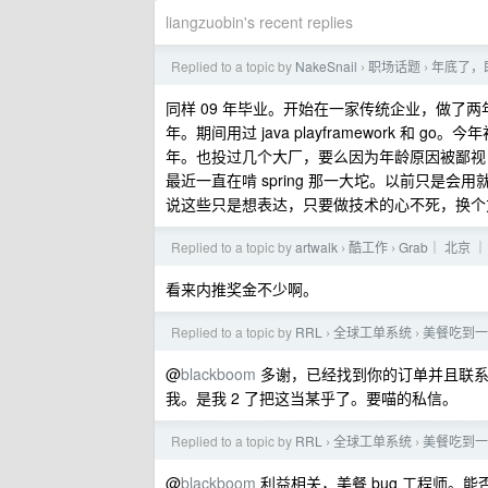
liangzuobin's recent replies
Replied to a topic by
NakeSnail
职场话题
年底了，
›
›
同样 09 年毕业。开始在一家传统企业，做了
年。期间用过 java playframework 
年。也投过几个大厂，要么因为年龄原因被鄙视
最近一直在啃 spring 那一大坨。以前只是
说这些只是想表达，只要做技术的心不死，换个
Replied to a topic by
artwalk
酷工作
Grab｜ 北京 
›
›
看来内推奖金不少啊。
Replied to a topic by
RRL
全球工单系统
美餐吃到一
›
›
@
blackboom
多谢，已经找到你的订单并且联系
我。是我 2 了把这当某乎了。要喵的私信。
Replied to a topic by
RRL
全球工单系统
美餐吃到一
›
›
@
blackboom
利益相关，美餐 bug 工程师。