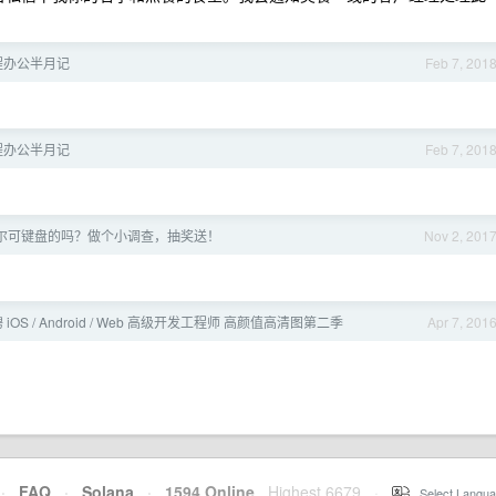
程办公半月记
Feb 7, 201
程办公半月记
Feb 7, 201
尔可键盘的吗？做个小调查，抽奖送！
Nov 2, 201
聘 iOS / Android / Web 高级开发工程师 高颜值高清图第二季
Apr 7, 201
·
FAQ
·
Solana
·
1594 Online
Highest 6679
·
Select Langua