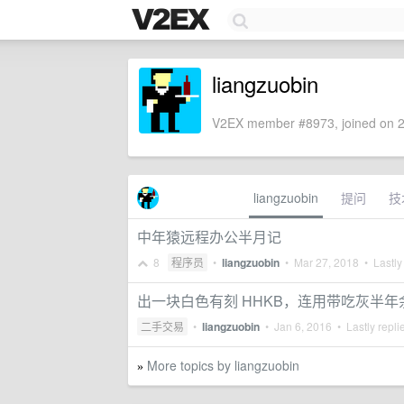
liangzuobin
V2EX member #8973, joined on 2
liangzuobin
提问
技
中年猿远程办公半月记
8
程序员
•
liangzuobin
•
Mar 27, 2018
• Lastly
出一块白色有刻 HHKB，连用带吃灰半年
二手交易
•
liangzuobin
•
Jan 6, 2016
• Lastly repli
More topics by liangzuobin
»