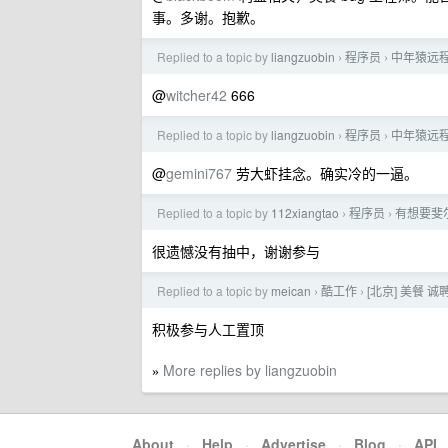
事。多谢。抱歉。
Replied to a topic by
liangzuobin
程序员
中年猿远
›
›
@
witcher42
666
Replied to a topic by
liangzuobin
程序员
中年猿远
›
›
@
gemini767
劳大虾挂念。确实冷的一逼。
Replied to a topic by
112xiangtao
程序员
有想要斐
›
›
很遗憾没有抽中，谢谢参与
Replied to a topic by
meican
酷工作
[北京] 美餐 诚
›
›
积极参与人工置顶
More replies by liangzuobin
»
About
·
Help
·
Advertise
·
Blog
·
API