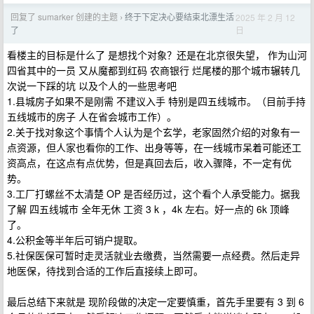
回复了 sumarker 创建的主题
终于下定决心要结束北漂生活
2025 年 2 月 12
›
日
了
看楼主的目标是什么了 是想找个对象？还是在北京很失望， 作为山河
四省其中的一员 又从魔都到红码 农商银行 烂尾楼的那个城市辗转几
次说一下踩的坑 以及个人的一些思考吧
1.县城房子如果不是刚需 不建议入手 特别是四五线城市。（目前手持
五线城市的房子 人在省会城市工作）。
2.关于找对象这个事情个人认为是个玄学，老家固然介绍的对象有一
点资源，但人家也看你的工作、出身等等，在一线城市呆着可能还工
资高点，在这点有点优势，但是真回去后，收入骤降，不一定有优
势。
3.工厂打螺丝不太清楚 OP 是否经历过，这个看个人承受能力。据我
了解 四五线城市 全年无休 工资 3 k ，4k 左右。好一点的 6k 顶峰
了。
4.公积金等半年后可销户提取。
5.社保医保可暂时走灵活就业去缴费，当然需要一点经费。然后走异
地医保，待找到合适的工作后直接续上即可。
最后总结下来就是 现阶段做的决定一定要慎重，首先手里要有 3 到 6