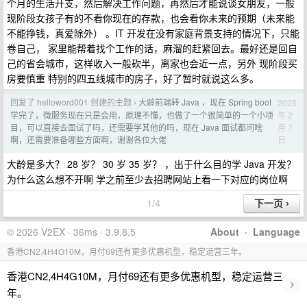
个月的生活开支，然后解决工作问题，再然后才能说谈女朋友，一般
现阶段女孩子有的不看你现在的存款，也会看你未来的预期（未来能
不能挣钱，真爱除外） 。IT 开发在没有家庭背景支持的情况下，只能
卷自己， 家里能帮着找个工作的话，麻溜的赶紧回去。最好还是回自
己的省会城市，这样收入一般砍半，离家也会近一点，另外 现阶段买
房要慎重 特别的四五线城市的房子，好了暂时就说这么多。
回复了 helloword001 创建的主题
大龄前端转 Java ，现在 Spring boot
2025
›
年 2
学完了，微服务现在只是会用，原理不懂，也做了一个很简单的一个小项
月 7
目，可以直接去面试了吗，还需要学其他的吗，现在 Java 面试都问啥
日
啊，还需要准备哪些方面啊，谢谢各位大佬
大龄是多大？ 28 岁？ 30 岁 35 岁？ ，出于什么目的学 Java 开发？
为什么这么想不开啊 学之前至少去招聘网站上看一下对应的岗位啊
1/4
© 2026 V2EX · 36ms · 3.9.8.5
About
·
Language
香港CN2,4H4G10M，月付69还有更多优惠机型，稳定运营三年。
香港CN2,4H4G10M，月付69还有更多优惠机型，稳定运营三
›
年。