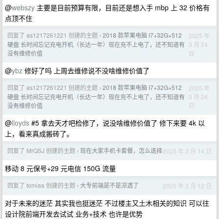
@
webszy
主要是目前预算有限，目前还是想入手 mbp 上 32 价格有
点顶不住
回复了 as1217261221 创建的主题
2018 款苹果电脑 I7+32G+512
2025 年
›
3 月 24
硬盘 长时间忘记充电开机（长达一年）现在充不上电了，还不知道有
日
没有维修价值
@
ybz
修好了吗 上周去维修说不没啥维修价值了
回复了 as1217261221 创建的主题
2018 款苹果电脑 I7+32G+512
2025 年
›
3 月 24
硬盘 长时间忘记充电开机（长达一年）现在充不上电了，还不知道有
日
没有维修价值
@
lloyds
#5 拿去天才吧检修了，说没啥维修价值了 修下来要 4k 以
上，看来真成搬砖了。
回复了 MrQSJ 创建的主题
现在大家手机卡套餐，怎么选择
2025 年 2 月 14 日
›
移动 8 元保号+29 元电信 150G 流量
回复了 tomiaa 创建的主题
大专前端是不是凉透了
2025 年 2 月 12 日
›
对于未来的迷茫 其实我也挺迷茫 不过楼主又土木相关的知识 可以往
设计院前端开发去试试 业务+技术 也许是优势