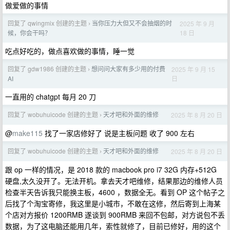
做爱做的事情
回复了 qwingmix 创建的主题
当你压力大但又不会抽烟的时
2025 年 9 月
›
18 日
候，你会干吗？
吃点好吃的，做点喜欢做的事情，睡一觉
回复了 gdw1986 创建的主题
想问问大家有多少用的付费
2025 年 9 月 15
›
日
AI
一直用的 chatgpt 每月 20 刀
回复了 wobuhuicode 创建的主题
天才吧和外面的维修
2025 年 8 月 20 日
›
@
make115
找了一家店修好了 说是主板问题 收了 900 左右
回复了 wobuhuicode 创建的主题
天才吧和外面的维修
2025 年 8 月 20 日
›
跟 op 一样的情况，是 2018 款的 macbook pro i7 32G 内存+512G
硬盘,太久没开了。无法开机。拿去天才吧维修，结果那边的维修人员
检查半天告诉我只能换主板，4600 ，数据全无。看到 OP 这个帖子之
后找了个淘宝寄修，我这里是小城市，不敢在这修，然后寄到上海某
个店对方报价 1200RMB 遂谈到 900RMB 来回不包邮，对方说包不丢
数据，为了这电脑还能用几年，索性就修了，目前已修好，用的这个