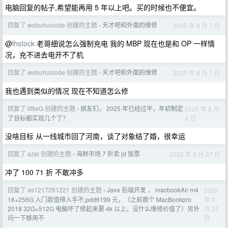
电脑回复的帖子,希望能再用 5 年以上吧。买的时候也不便宜。
回复了 wobuhuicode 创建的主题
天才吧和外面的维修
2025 年 8 月 7 日
›
@
lhstock
老哥细说怎么强制充电 我的 MBP 现在也是和 OP 一样情
况，充不进去电开不了机
回复了 wobuhuicode 创建的主题
天才吧和外面的维修
2025 年 8 月 7 日
›
我也遇到类似的情况 现在不知道怎么修
回复了 littleG 创建的主题
朋友们， 2025 年已经过半，年初制定
2025 年 8 月
›
4 日
了目标都实现几个了？
没啥目标 从一线城市回了河南，谈了对象结了婚，很幸运
回复了 azal 创建的主题
海鲜市场 7 折卖 jd 饭票
2025 年 5 月 27 日
›
冲了 100 71 折 不敢冲多
回复了 as1217261221 创建的主题
Java 后端开发 ， macbookAir m4
2025
›
年 3
16+256G 入门款值得入手不,pdd6199 元，（之前那个 MacBookpro
月 25
2018 32G+512G 电脑坏了修起来要 4k 以上，没什么维修价值了）另外
日
问一下够用不