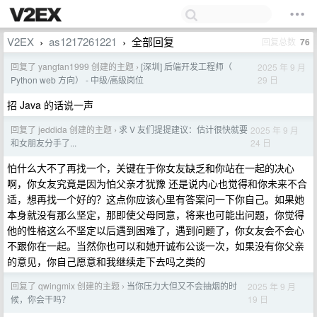
V2EX
as1217261221
全部回复
回复总数
76
›
›
回复了 yangfan1999 创建的主题
[深圳] 后端开发工程师（
2025 年 9 月
›
29 日
Python web 方向） - 中级/高级岗位
招 Java 的话说一声
回复了 jeddida 创建的主题
求 V 友们提提建议：估计很快就要
2025 年 9 月
›
24 日
和女朋友分手了...
怕什么大不了再找一个，关键在于你女友缺乏和你站在一起的决心
啊，你女友究竟是因为怕父亲才犹豫 还是说内心也觉得和你未来不合
适，想再找一个好的？这点你应该心里有答案问一下你自己。如果她
本身就没有那么坚定，那即使父母同意，将来也可能出问题，你觉得
他的性格这么不坚定以后遇到困难了，遇到问题了，你女友会不会心
不跟你在一起。当然你也可以和她开诚布公谈一次，如果没有你父亲
的意见，你自己愿意和我继续走下去吗之类的
回复了 qwingmix 创建的主题
当你压力大但又不会抽烟的时
2025 年 9 月
›
19 日
候，你会干吗？