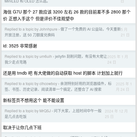
日
MiniLED 和 OLED 怎么选。
海信 G7U 那个 27 款应该 3200 左右 26 款的目前差不多 2800 那个
价 正想入手这个 但是评价不佳观望中
Replied to a topic by Johnhpure
做了一个免费的 AI 公益站，今天重新
5 月
›
21 日
开放注册，送 50 刀额度兑换码
id: 3525 非常感谢
Replied to a topic by um6uih
jellyfin 刮削问题，有没有大佬让
2025 年 1 月
›
24 日
我少走点弯路
还是用 tmdb 吧 有大佬做的自动获取 host 的脚本 计划加上就行
Replied to a topic by clhcowboy
亲测特别好用的浏览器插件，标
2025 年 1
›
月 24 日
签、书签、历史记录、阅读清单一个搞定，还整合了 AI 搜索
新标签页不想用这个 能不能设置
Replied to a topic by MrQSJ
问下大家，上班时间中午一般
2024 年 12 月
›
25 日
是几点去吃饭
取决于让你几点下班