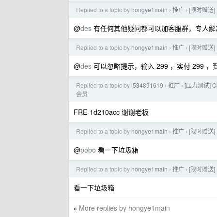
Replied to a topic by
hongye1main
推广
[限时赠送]
›
›
@
des
有任何其他疑问都可以加客服群，专人解
Replied to a topic by
hongye1main
推广
[限时赠送]
›
›
@
des
可以忽略提示，输入 299 ，实付 299 ，到
Replied to a topic by
l534891619
推广
[压力测试] C
›
›
会员
FRE-1d210acc 谢谢老板
Replied to a topic by
hongye1main
推广
[限时赠送]
›
›
@
pobo
看一下垃圾箱
Replied to a topic by
hongye1main
推广
[限时赠送]
›
›
看一下垃圾箱
More replies by hongye1main
»