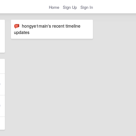
Home
Sign Up
Sign In
hongye1main's recent timeline
updates