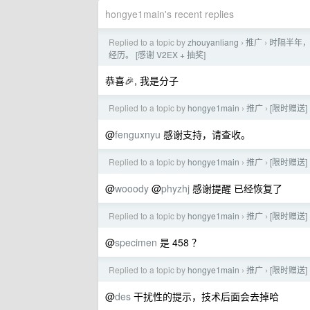
hongye1main's recent replies
Replied to a topic by
zhouyanliang
推广
时隔半年，
›
›
经历。 [感谢 V2EX + 抽奖]
恭喜🎉, 我是分子
Replied to a topic by
hongye1main
推广
[限时赠送]
›
›
@
fenguxnyu
感谢支持，请查收。
Replied to a topic by
hongye1main
推广
[限时赠送]
›
›
@
wooody
@
phyzhj
感谢提醒 已经恢复了
Replied to a topic by
hongye1main
推广
[限时赠送]
›
›
@
specimen
是 458 ？
Replied to a topic by
hongye1main
推广
[限时赠送]
›
›
@
des
干扰性的提示，技术后面会去掉哈