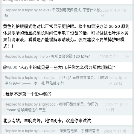
Replied to a topic by soleils
千万别用夜间模式, 不管什么设
2025 年 4 月 18
›
日
备
黄色的护眼模式绝对比正常显示更护眼。楼主如果没办法 20-20 原则
休息眼睛的话且必须长时间使用电子设备的话，可以试试七叶洋地黄
双苷滴眼液，看看是否能缓解眼睛疲劳。强烈建议不要关掉护眼模
式！！
Replied to a topic by lthero
哪吒 2 会突破 120 亿吗？
2025 年 2 月 11 日
›
@
wu00
"人心中的成见是一座大山,任你怎么努力都休想搬动"
Replied to a topic by luoxiaojian
[工行] 2 元微信立减金，目前必
2024 年 12
›
月 29 日
中 任务中心——一岁一礼 登陆融 e 行
..我是不是第一个没中奖的
Replied to a topic by angrycoco
老师们都住哪里，你们的
2024 年 12 月
›
18 日
iPhone 信号问题这么严重
北京南站，早晚高峰，地铁刷卡，欢迎你来试试
Replied to a topic by luoxiaojian
每天看电脑、手机眼睛很
2024 年 11 月
›