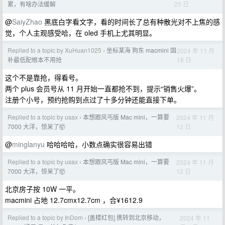
25 日
累，有啥办法缓解
@
SaiyZhao
黑底白字看文字，看的时间长了总有种散光对不上焦的感
觉，个人主观感受哈，在 oled 手机上尤其明显。
Replied to a topic by XuHuan1025
坐标某海 狗东 macmini 国
2024 年 11 月
›
18 日
补最低配根本不用抢
这个不是靠抢，得看号。
两个 plus 会员号从 11 月开始一直都抢不到，提示“销售火爆”。
注册个小号，预约抢购到点过了十多分钟还能直接下单。
Replied to a topic by usax
本想跟风丐版 Mac mini，一算要
2024 年 11 月
›
12 日
7000 大洋，惊呆了🤯
@
minglanyu
哈哈哈哈，小数点确实很容易出错
Replied to a topic by usax
本想跟风丐版 Mac mini，一算要
2024 年 11 月
›
12 日
7000 大洋，惊呆了🤯
北京房子按 10W 一平。
macmini 占地 12.7cmx12.7cm ，合¥1612.9
Replied to a topic by InDom
[盖楼红包] 携转到北京移动，
2024 年 11
›