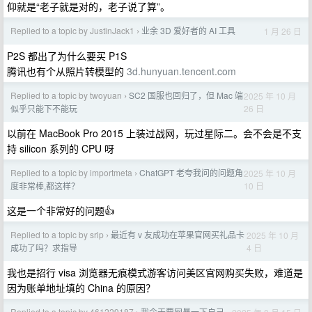
仰就是“老子就是对的，老子说了算”。
Replied to a topic by JustinJack1
业余 3D 爱好者的 AI 工具
1 月 26 日
›
P2S 都出了为什么要买 P1S
腾讯也有个从照片转模型的
3d.hunyuan.tencent.com
Replied to a topic by twoyuan
SC2 国服也回归了，但 Mac 端
2025 年 10 月
›
26 日
似乎只能下不能玩
以前在 MacBook Pro 2015 上装过战网，玩过星际二。会不会是不支
持 silicon 系列的 CPU 呀
Replied to a topic by importmeta
ChatGPT 老夸我问的问题角
2025 年 10 月
›
10 日
度非常棒,都这样？
这是一个非常好的问题👍
Replied to a topic by srlp
最近有 v 友成功在苹果官网买礼品卡
2025 年 10 月
›
4 日
成功了吗？求指导
我也是招行 visa 浏览器无痕模式游客访问美区官网购买失败，难道是
因为账单地址填的 China 的原因？
Replied to a topic by 461229187
我今天要网暴一下自己