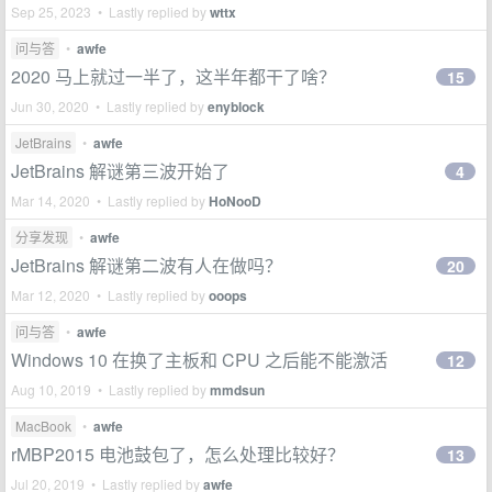
Sep 25, 2023 • Lastly replied by
wttx
问与答
•
awfe
2020 马上就过一半了，这半年都干了啥？
15
Jun 30, 2020 • Lastly replied by
enyblock
JetBrains
•
awfe
JetBrains 解谜第三波开始了
4
Mar 14, 2020 • Lastly replied by
HoNooD
分享发现
•
awfe
JetBrains 解谜第二波有人在做吗？
20
Mar 12, 2020 • Lastly replied by
ooops
问与答
•
awfe
Windows 10 在换了主板和 CPU 之后能不能激活
12
Aug 10, 2019 • Lastly replied by
mmdsun
MacBook
•
awfe
rMBP2015 电池鼓包了，怎么处理比较好？
13
Jul 20, 2019 • Lastly replied by
awfe