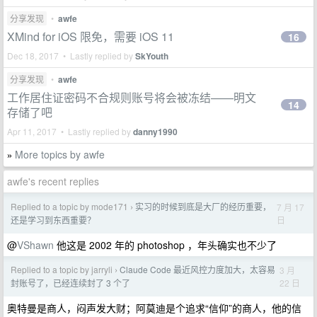
分享发现
•
awfe
XMind for iOS 限免，需要 iOS 11
16
Dec 18, 2017 • Lastly replied by
SkYouth
分享发现
•
awfe
工作居住证密码不合规则账号将会被冻结——明文
14
存储了吧
Apr 11, 2017 • Lastly replied by
danny1990
More topics by awfe
»
awfe's recent replies
Replied to a topic by mode171
实习的时候到底是大厂的经历重要，
7 月 17
›
日
还是学习到东西重要？
@
VShawn
他这是 2002 年的 photoshop ，年头确实也不少了
Replied to a topic by jarryli
Claude Code 最近风控力度加大，太容易
3 月
›
22 日
封账号了，已经连续封了 3 个了
奥特曼是商人，闷声发大财；阿莫迪是个追求“信仰”的商人，他的信