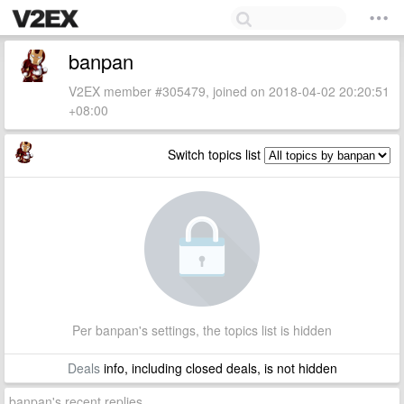
banpan
V2EX member #305479, joined on 2018-04-02 20:20:51
+08:00
Switch topics list
Per banpan's settings, the topics list is hidden
Deals
info, including closed deals, is not hidden
banpan's recent replies