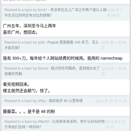
Replied to a topic by tzm41
有没有在北上广深之中两个或以上城
2020 年 1
›
月 29 日
市生活过的同志有对比的感慨？
广州五年，深圳至今马上两年
喜欢广州，想回去。
Replied to a topic by xpfd
Paypal 里面躺着 100 多刀，怎么
2020 年 1 月 29
›
日
才能花掉？
我有 300+刀，每年给个人网站续费的时候用。我用的 namecheap
Replied to a topic by Shook
我讨厌吃鸡胸肉，直到我炒出了
2020 年 1 月 28
›
日
很嫩的鸡胸
看完视频回来。
楼主居然还会颠勺，惊了。
Replied to a topic by JRay
国庆徒步 90 公里有感
2019 年 10 月 10 日
›
藤藤菜。。。是不是 48 的粉
Replied to a topic by After00
父母周末来深圳，有什么好玩的地
2019 年 8 月
›
15 日
方带他们去转一转的吗？