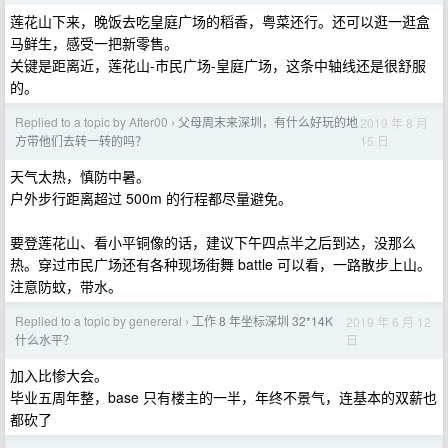
莲花山下来，晚饭去吃皇庭广场的稻香，粤菜还行。还可以逛一逛盒
马鲜生，感受一把新零售。
关键是距离近，莲花山-市民广场-皇庭广场，这条中轴线还是很舒服
的。
Replied to a topic by After00
父母周末来深圳，有什么好玩的地
2019 年 8 月
›
15 日
方带他们去转一转的吗？
天气太热，慎防中暑。
户外步行距离超过 500m 的行程都尽量避免。
要登莲花山、看小平铜像的话，建议下午四点半之后到达，没那么
热。穿过市民广场还有各种现场街舞 battle 可以看，一路散步上山。
注意防蚊，带水。
Replied to a topic by genereral
工作 8 年坐标深圳 32*14K
2019 年 6 月 12
›
日
什么水平？
加入比惨大会。
毕业五周年整，base 只有楼主的一半，年终不景气，连基本的双薪也
都砍了