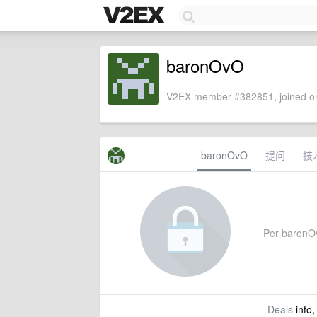
baronOvO
V2EX member #382851, joined on
baronOvO
提问
技
Per baronOvO
Deals
info,