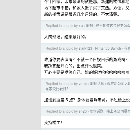
今年回家，印象最深的就是那，新建的楼盘和地
地下超市不错，和家人逛了买了东西。方便，又
新的楼盘说是最近几个月建的。不太清楚。
Replied to a topic by
xtx
随想
也不知道这位兄弟怎么
›
›
人肉现场，结果是好的。
Replied to a topic by
stark123
Nintendo Switch
有男
›
›
难道你要表演吗？不就一个自娱自乐的游戏吗？
我跳完超开心的，出点汗也很爽。
开心主要是嘲笑自己，跳的好烂哈哈哈哈哈哈
Replied to a topic by
vruzo
职场话题
现在新公司入职
›
›
东家说比较好？
加班到凌晨 5 点？身体要紧啊老哥。不过楼上
Replied to a topic by
en20
职场话题
接上条公司暴力
›
›
支持楼主！