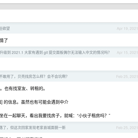
哪些欲望
Apr 19, 202
情了
sIDE 升级到 2021.1 大家有遇到 git 提交面板偶尔无法输入中文的情况吗？
Apr 15, 202
不敢用了，贝壳找房怎么样？会不会坑啊？
Feb 25, 202
的。也有找室友、转租的。
租] 的信息。虽然也有可能会遇到中介
坐在一起聊天，看出我要找房子，就喊：“小伙子租房吗？”
落了，但这次回家发现老家县城面貌一新
Feb 25, 202