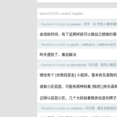
baronOvO's recent replies
Replied to a topic by
passon
知乎
30 岁的人都有
›
›
金钱和时间，有了这两样就可以做自己想做的事
Replied to a topic by
gooin
JetBrains
JetBrain
›
›
昨天遇到了，重启解决
Replied to a topic by
tyhuohuo8
问与答
蛋壳公寓是
›
›
微信有个 [合租找室友] 小程序。基本房东直租
或者小区逛逛，可能有那种贴着 [租房] [房东直
记得以前逛小区，几个大妈挂着租房信息的牌子
Replied to a topic by
zealinux
问与答
都在说县城没
›
›