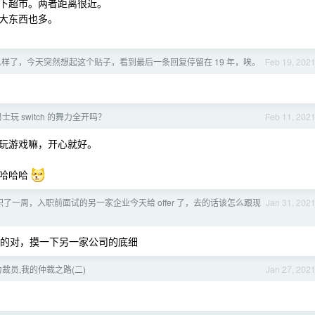
下超市。两者距离很近。
大东西也多。
样了，今天突然想起这个贴子，看到最后一条回复停留在 19 年，唉。
Feb 19, 202
士玩 switch 的舞力全开吗？
Feb 11, 202
玩游戏嘛，开心就好。
哈哈哈哈
了一周，入职前面试的另一家企业今天给 offer 了，去的话该怎么跟现
Jan 31, 202
说的对，摸一下另一家公司的底细
裁员,我的仲裁之路(二)
Jan 27, 202