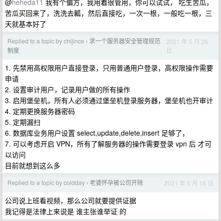
@
heheda11
我有个偏方，我用着很管用，你可以试试， 吃生苦瓜，
苦瓜买回来了，洗洗去瓤，然后直接吃，一次一根，一般吃一根，三
天就基本好了
Replied to a topic by chijince
求一个服务器安全管理规范
2021 年 5 月 26
›
日
制度
1. 先禁用高权限用户直接登录，只用普通用户登录，高权限操作需要
申请
2. 设置审计用户，记录用户做的所有操作
3. 启用堡垒机，所有人必须通过堡垒机登录服务器，堡垒机也开审计
4. 定期更换服务器密码
5. 定期漏扫
6. 数据库业务用户设置 select,update,delete,insert 足够了，
7. 可以考虑开启 VPN，所有了解服务器的操作需要登录 vpn 后 才可
以访问
目前就想到这么多
Replied to a topic by coldday
老婆怀孕被公司开除
2021 年 5 月 18 日
›
公司说上班看视频，那么公司就要提供证据
我记得是法律上来说是 谁主张谁举证 的