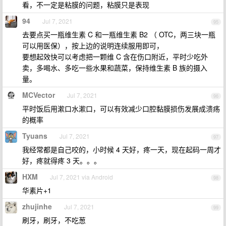
看，不一定是粘膜的问题，粘膜只是表现
94
Jul 7, 2021
95
去要点买一瓶维生素 C 和一瓶维生素 B2 （ OTC，两三块一瓶
可以用医保），按上边的说明连续服用即可，
要想起效快可以考虑把一颗维 C 含在伤口附近，平时少吃外
卖，多喝水、多吃一些水果和蔬菜，保持维生素 B 族的摄入
量。
MCVector
Jul 7, 2021
96
平时饭后用漱口水漱口，可以有效减少口腔黏膜损伤发展成溃疡
的概率
Tyuans
Jul 7, 2021
97
我经常都是自己咬的，小时候 4 天好，疼一天，现在起码一周才
好，疼就得疼 3 天。。。
HXM
Jul 7, 2021 via Android
98
华素片+1
zhujinhe
Jul 7, 2021
99
刷牙，刷牙，不吃葱