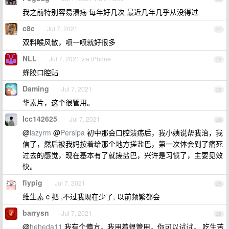
我之前特别容易溃疡 每年好几次 最近几年几乎从没得过
c8c
Jul 7, 2021
21
双料喉风散，喷一喷就好很多
NLL
Jul 7, 2021 via iPhone
22
蜂胶口腔贴
Daming
Jul 7, 2021
23
华素片，这个很管用。
lcc142625
Jul 7, 2021
24
@
lazyrm
@
Persipa
初中那会口腔溃疡后，我小姨说帮我治，我
信了，然后被我妈按着给那个地方搓盐巴，第一次体会到了痛死
过去的感觉，现在基本有了就搓盐巴，兴许是习惯了，主要见效
快。
fiypig
Jul 7, 2021
25
维生素 c 把 ,不过我现在少了, 以前频繁都会
barrysn
Jul 7, 2021
26
@
heheda11
我有个偏方，我用着很管用，你可以试试， 吃生苦