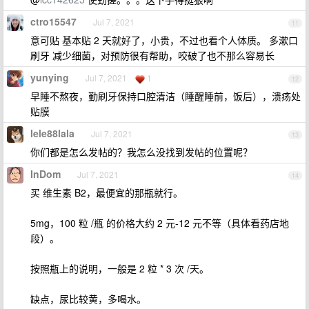
ctro15547
Jul 7, 2021
11
意可贴 基本贴 2 天就好了，小贵，不过也看个人体质。 多漱口
刷牙 减少细菌，对预防很有帮助，咬破了也不那么容易长
yunying
Jul 7, 2021
1
12
早睡不熬夜，勤刷牙保持口腔清洁（睡醒睡前，饭后），溃疡处
贴膜
lele88lala
Jul 7, 2021
13
你们都是怎么发帖的？我怎么没找到发帖的位置呢？
InDom
Jul 7, 2021
14
买 维生素 B2，最便宜的那瓶就行。
5mg，100 粒 /瓶 的价格大约 2 元-12 元不等（具体看药店地
段）。
按照瓶上的说明，一般是 2 粒 * 3 次 /天。
缺点，尿比较黄，多喝水。