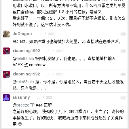
用漱口水漱口，以上所有方法都不管用，什么西瓜霜之类的喷雾
或口含药物，都只是缓解 1-2 小时的症状，没意义
后来好了，一年偶尔 2 、3 次，而且好了就不连续长，到底怎么
好的就不说了，这里估计没人信。
JoDragon
Jul 7, 2021
68
VC+B2，如果严重可也稍微加大剂量，vc 直接贴在患处含着。
xiaoming1992
Jul 7, 2021
69
@
lele88lala
被限制发帖了，我也是。。。直接地址栏输入
V2EX 点 com/new
xiaoming1992
Jul 7, 2021
70
@
lele88lala
擦，你不是，你是刚加入，需要若干天之后才能发
帖，只有我是。。。
susunny
Jul 7, 2021
71
@
breezeFP
#44 正解
之前疼的心烦， 使劲咬了几下（眼泪横流），出血了； 奇怪的
事情发生了，好的很快； 我瞎猜血液中某种成分起到了关键作
用 🙄