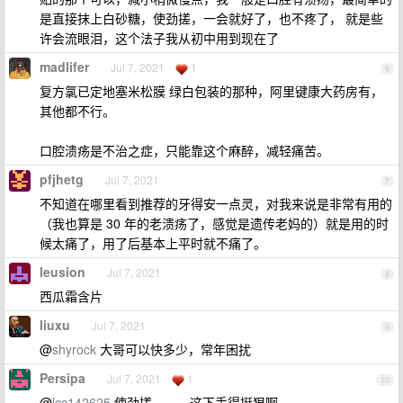
是直接抹上白砂糖，使劲搓，一会就好了，也不疼了， 就是些
许会流眼泪，这个法子我从初中用到现在了
madlifer
Jul 7, 2021
1
6
复方氯已定地塞米松膜 绿白包装的那种，阿里键康大药房有，
其他都不行。
口腔溃疡是不治之症，只能靠这个麻醉，减轻痛苦。
pfjhetg
Jul 7, 2021
7
不知道在哪里看到推荐的牙得安一点灵，对我来说是非常有用的
（我也算是 30 年的老溃疡了，感觉是遗传老妈的）就是用的时
候太痛了，用了后基本上平时就不痛了。
leusion
Jul 7, 2021
8
西瓜霜含片
liuxu
Jul 7, 2021
9
@
shyrock
大哥可以快多少，常年困扰
Persipa
Jul 7, 2021
1
10
@
lcc142625
使劲搓。。。这下手得挺狠啊