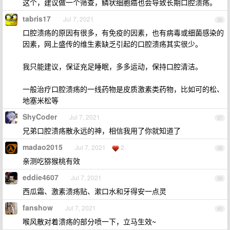
这个，建议做一个筛查，鳞状细胞癌也会导致长期口腔溃疡。
tabris17
Jul 7, 2021
36
口腔溃疡的原因有很多，有免疫的因素，也有病毒或细菌感染的
因素，网上盛传的维生素缺乏引起的口腔溃疡其实很少。
我只能建议，保证充足睡眠，多多运动，保持口腔清洁。
一般治疗口腔溃疡的一线药物是皮质激素类药物，比如可的松、
地塞米松等
ShyCoder
Jul 7, 2021
37
兄弟口腔溃疡散永远的神，相信我用了你就知道了
madao2015
Jul 7, 2021
2
38
亲测吃猕猴桃有效
eddie4607
Jul 7, 2021
39
西瓜霜、激素溃疡贴、漱口水和牙得安一点灵
fanshow
Jul 7, 2021
40
喉风散对着溃疡的部分喷一下，立马生效~