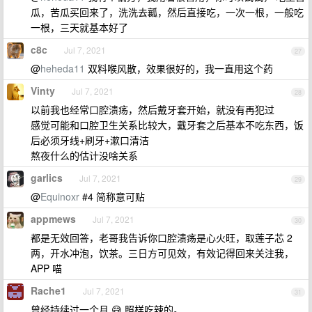
瓜，苦瓜买回来了，洗洗去瓤，然后直接吃，一次一根，一般吃
一根，三天就基本好了
c8c
Jul 7, 2021
27
@
heheda11
双料喉风散，效果很好的，我一直用这个药
Vinty
Jul 7, 2021
28
以前我也经常口腔溃疡，然后戴牙套开始，就没有再犯过
感觉可能和口腔卫生关系比较大，戴牙套之后基本不吃东西，饭
后必须牙线+刷牙+漱口清洁
熬夜什么的估计没啥关系
garlics
Jul 7, 2021
29
@
Equinoxr
#4 简称意可贴
appmews
Jul 7, 2021
30
都是无效回答，老哥我告诉你口腔溃疡是心火旺，取莲子芯 2
两，开水冲泡，饮茶。三日方可见效，有效记得回来关注我，
APP 喵
Rache1
Jul 7, 2021
31
曾经持续过一个月 😅 照样吃辣的。