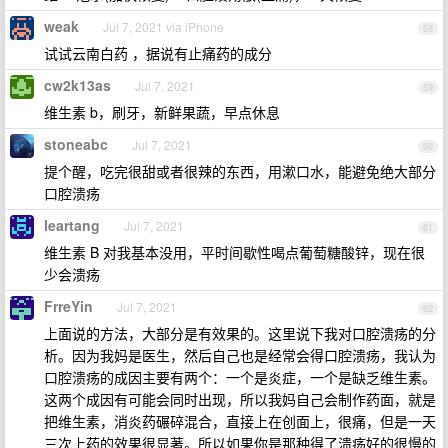
weak
Jul 7, 2021 via iPhone
58
试试云南白药 ，据说有止痛药的成分
cw2k13as
Jul 7, 2021
59
维生素 b，刷牙，新鲜果蔬，早点休息
stoneabc
Jul 7, 2021
60
提个醒，吃完很甜或者很辣的东西，用漱口水，能避免绝大部分
口腔溃疡
leartang
Jul 7, 2021
61
维生素 B 对我基本没用，平时间歇性喝点葡萄糖酸锌，现在很
少会溃疡
FrreYin
Jul 7, 2021
62
上面说的方法，大部分是有效果的。这里说下我对口腔溃疡的分
析。因为我妈是医生，然后自己也是经常会得口腔溃疡，我认为
口腔溃疡的成因主要有两个：一个是炎症，一个是缺乏维生素。
这两个成因有可能会同时出现，所以我妈自己会制作药面，就是
把维生素，消炎药碾碎混合，直接上在创面上，很痛，但是一天
三次上药的效果很显著。所以如果你是那种得了溃疡好的很慢的