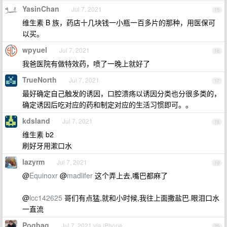
YasinChan
Jul 7, 2021
15
维生素 B 族，药店十几块钱一小瓶一百多片的那种，用医保可
以买。
wpyuel
Jul 7, 2021
16
我爸医院有做特效药，喷了一晚上就好了
TrueNorth
Jul 7, 2021
17
最好确定自己触发的诱因，口腔溃疡以诱因分类也分很多类的，
确定诱因后吃对应的药和制定对应的生活习惯即可。。
kdsland
Jul 7, 2021
18
维生素 b2
刷好牙用漱口水
lazyrm
Jul 7, 2021
19
@
Equinoxr
@
madlifer
这个弄上去,嘴巴都麻了
@
lcc142625
哥们有点猛,就和小时候,我往上面撒盐巴.眼泪口水
一直流
Pogbag
Jul 7, 2021 via iPhone
20