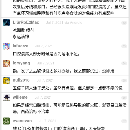
齿的拔智齿，该补牙的补牙。我个人是适当运动和每晚刷牙+每
次餐后牙线和漱口，已经很久没喉咙发炎和口腔溃疡了，虽然还
有点坏习惯如晚睡和有时吃点零食啥的对免疫力有点影响
LiSrRbE2Mac
Jul 7, 2021 via Android
52
冰硼散 喷剂
永远滴神
lafuerza
Jul 7, 2021
53
口腔溃疡大部分时候是因为睡眠不足。
loryyang
Jul 7, 2021
54
额，发了之后貌似没太多好办法，我之前都试过，没卵用
null2018
Jul 7, 2021
55
五倍子研末涂于患处，虽然有点涩，但关键是一点都不疼的说
willeme
Jul 7, 2021
56
如果是经常口腔溃疡，可能是湿热导致的肝火旺，就容易口腔溃
疡，西药治标不治本
evanevan
Jul 7, 2021
57
维 C 泡水(加快恢复) + 口腔溃疡散(止痛)，3 天恢复