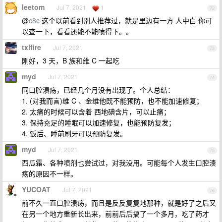
leetom
Jul 7, 2021
1
72
@
c8c
这个以前看到别人推荐过，就是里边有一方 人中白 你可
以查一下，看看还能不能喷得下。。
txlfire
Jul 7, 2021
73
刚好，3 天，B 族和维 C 一起吃
myd
Jul 7, 2021
74
同口腔溃疡，已经几个月没有出现了。个人总结：
1. (对我而言)维 C 、金维他既不能预防，也不能加速修复；
2. 太痛的时候可以含着 西地碘含片，可以止痛；
3. 保持充足的睡眠可以加速修复，也能预防复发；
4. 饭后、睡前刷牙可以预防复发。
myd
Jul 7, 2021
75
西瓜霜、各种喷剂也尝试过，对我没用。可能每个人发生口腔溃
疡的原因不一样。
YUCOAT
Jul 7, 2021
76
前不久一直口腔溃疡，而且是反反复复地那种，就是好了之后又
在另一个地方重新长出来，前前后后搞了一个多月，吃了药才