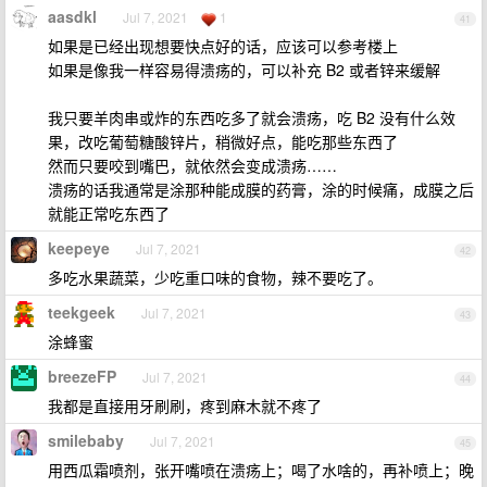
aasdkl
Jul 7, 2021
1
41
如果是已经出现想要快点好的话，应该可以参考楼上
如果是像我一样容易得溃疡的，可以补充 B2 或者锌来缓解
我只要羊肉串或炸的东西吃多了就会溃疡，吃 B2 没有什么效
果，改吃葡萄糖酸锌片，稍微好点，能吃那些东西了
然而只要咬到嘴巴，就依然会变成溃疡……
溃疡的话我通常是涂那种能成膜的药膏，涂的时候痛，成膜之后
就能正常吃东西了
keepeye
Jul 7, 2021
42
多吃水果蔬菜，少吃重口味的食物，辣不要吃了。
teekgeek
Jul 7, 2021
43
涂蜂蜜
breezeFP
Jul 7, 2021
44
我都是直接用牙刷刷，疼到麻木就不疼了
smilebaby
Jul 7, 2021
45
用西瓜霜喷剂，张开嘴喷在溃疡上；喝了水啥的，再补喷上；晚