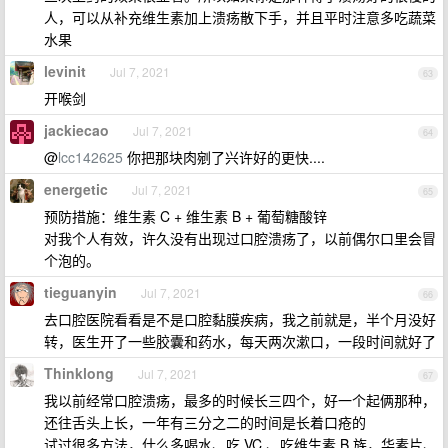
人，可以从补充维生素加上溃疡散下手，并且平时注意多吃蔬菜
水果
levinit
Jul 7, 2021
63
开喉剑
jackiecao
Jul 7, 2021
64
@
lcc142625
你把那块肉剜了兴许好的更快....
energetic
Jul 7, 2021
65
预防措施：维生素 C + 维生素 B + 葡萄糖酸锌
对我个人有效，许久没有出现过口腔溃疡了，以前偶尔口里会冒
个泡的。
tieguanyin
Jul 7, 2021
66
去口腔医院看看是不是口腔黏膜疾病，我之前就是，半个月没好
转，医生开了一些胶囊和药水，每天两次漱口，一段时间就好了
Thinklong
Jul 7, 2021
67
我以前经常口腔溃疡，最多的时候长三四个，好一个起俩那种，
还往舌头上长，一年有三分之二的时间是长着口疮的
试过很多方法，什么多喝水、吃 VC 、吃维生素 B 族，华素片、