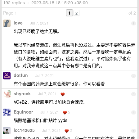
192 replies
•
2023-05-18 18:15:20 +08:00
Page 1
1
of 2
2
love
Jul 7, 2021
1
出现已经晚了绝症无解。
我以前也经常溃疡，但注意后再也没发过。主要是不要吃容易弄
破口的食物，如硬面包，波罗之类。然后一定要吃一定量蔬菜
（有人说吃维生素片也行，这我没试过），平时锻炼似乎也有
用。对我来说就这三点其中必有哪个是有用的。
dotfun
Jul 7, 2021
2
有个泰国的药膏涂上就会缓解很多，你可以看看
shyrock
Jul 7, 2021
1
3
VC+B2，连续服用可以加快愈合速度。
Equinoxr
Jul 7, 2021
5
4
醋酸地塞米松口腔贴片 yyds
lcc142625
Jul 7, 2021
2
5
贴的那个可以，减小稍微慢点，我一般是口腔有溃疡，最简单的