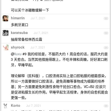
可以买个冰硼散缓解一下
himarrin
Jul 7, 2021
32
多刷牙漱口
karatsuba
Jul 7, 2021
33
抽屉常备桂林西瓜霜
shyrock
Jul 7, 2021
34
@
liuxu
#9 我的经验是，不服药大约 1 周自愈的话，服药大约是
3 天愈合。当然其他措施得跟上，不吃辛辣和高糖，好好漱口刷
牙，早睡早起。
理论解释（民科版），口腔溃疡实际上是口腔粘膜的细菌感染，
所以一方面要做好口腔清洁，避免高糖等事物成为细菌的培养
基；另一方面要避免刺激性食物干扰创口愈合。VC+B2 应该只
是促进粘膜生长的作用。早睡早起生活规律，身体的自愈机能会
更强一些。
Korto
Jul 7, 2021
35