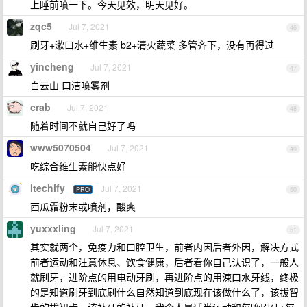
上睡前喷一下。今天见效，明天见好。
zqc5
Jul 7, 2021
46
刷牙+漱口水+维生素 b2+清火蔬菜 多管齐下，没有再得过
yincheng
Jul 7, 2021
47
白云山 口洁喷雾剂
crab
Jul 7, 2021
48
随着时间不就自己好了吗
www5070504
Jul 7, 2021
49
吃综合维生素能快点好
itechify
Jul 7, 2021
PRO
50
西瓜霜粉末或喷剂，酸爽
yuxxxling
Jul 7, 2021
51
其实就两个，免疫力和口腔卫生，前者内因后者外因，解决方式
前者运动和注意休息、饮食健康，后者看你自己认识了，一般人
就刷牙，进阶点的用电动牙刷，再进阶点的用涑口水牙线，终极
的是知道刷牙到底刷什么自然知道到底现在该做什么了，该拔智