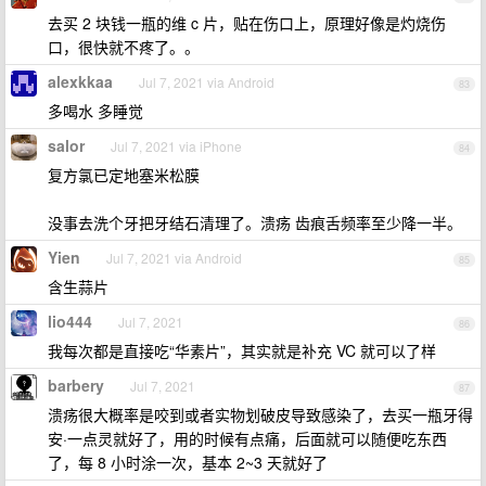
去买 2 块钱一瓶的维 c 片，贴在伤口上，原理好像是灼烧伤
口，很快就不疼了。。
alexkkaa
Jul 7, 2021 via Android
83
多喝水 多睡觉
salor
Jul 7, 2021 via iPhone
84
复方氯已定地塞米松膜
没事去洗个牙把牙结石清理了。溃疡 齿痕舌频率至少降一半。
Yien
Jul 7, 2021 via Android
85
含生蒜片
lio444
Jul 7, 2021
86
我每次都是直接吃“华素片”，其实就是补充 VC 就可以了样
barbery
Jul 7, 2021
87
溃疡很大概率是咬到或者实物划破皮导致感染了，去买一瓶牙得
安·一点灵就好了，用的时候有点痛，后面就可以随便吃东西
了，每 8 小时涂一次，基本 2~3 天就好了