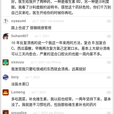
好。医生给我开了两种药，一种是维生素 B2，另一种是沙利度
胺。我看了沙利度胺的说明书，感觉这个药好危险，你们千万别
自己买来吃，医生开给你的时候你再吃。
oyasumi
Jul 7, 2021 via Android
77
路上也说了 猕猴桃很管用
liuhan907
Jul 7, 2021
78
10 年反复溃疡的说一个我这一年来用的方法，复合 B 加复合
C，西瓜霜散，早晚两次复方氯己定漱口水。基本上大部分溃疡
可以三天内愈合，严重的混合口腔炎的也能一周内差不多。
xxxuuu
Jul 7, 2021 via iPhone
79
我发现我只要吃很咸的东西就会溃疡，远离就好
lerry
Jul 7, 2021
80
淡盐水漱口
Lemeng
Jul 7, 2021
81
多吃蔬菜，补充维生素，我以前也经常，一两年坚持下来，基本
没了。我就是不习惯吃药，包括那些维生素补充的药片
orcusfox
Jul 7, 2021 via iPhone
82