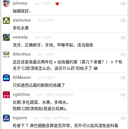
johnrey
Jul 7, 2021
1
88
抽烟就好，
daimubai
Jul 7, 2021
89
多吃水果
newmlp
Jul 7, 2021
90
洗牙，正确刷牙，牙线，早睡早起，适当锻炼
AllenHua
Jul 7, 2021
91
这应该是我最近两年在 v 站收藏的第（第几个来着？） n 个有
关于“口腔溃疡怎么办，该买什么药”的帖子了 😂️
AliMaster
Jul 7, 2021
92
只知道西瓜霜的默默的收藏了
vgbhfive
Jul 7, 2021 via Android
93
长期:多吃蔬菜、水果，多喝水。
短期:口腔溃疡贴(就是比较麻)。
lvgsnm
Jul 7, 2021 via iPhone
94
检查下 T 淋巴细胞亚群是否异常，另外可以挂风湿免疫科看