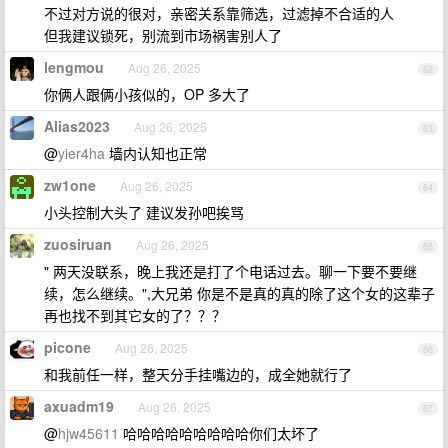
不过对方说的很对，亲密关系靠筛选，过滤掉不合适的人
但我建议锁死，别流到市场祸害别人了
lengmou
Aug 26, 2025
62
你俩人跟俩小孩似的，OP 多大了
Alias2023
Aug 26, 2025
63
@
yier4ha
墙内认知也正常
zw1one
Aug 26, 2025
64
小头控制大头了 建议发孙吧挨骂
zuosiruan
Aug 26, 2025
65
" 两天没联系，晚上我还是打了个电话过去。聊一下要不要继
续，怎么继续。",大兄弟 你是不是真的真的除了这个女的这辈子
再也找不到其它女的了？？？
picone
Aug 26, 2025
66
和我前任一样，整天分手挂嘴边的，成全她就行了
axuadm19
Aug 26, 2025
67
@
hjw45611
哈哈哈哈哈哈哈哈哈你们太坏了