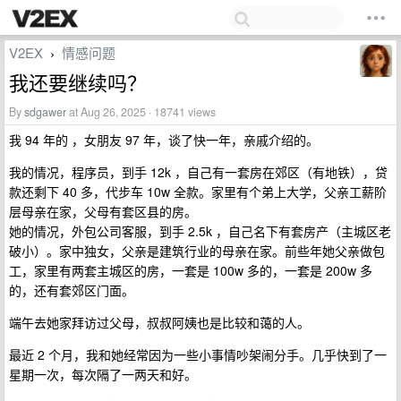
V2EX
情感问题
›
我还要继续吗？
By
sdgawer
at Aug 26, 2025 · 18741 views
我 94 年的 ，女朋友 97 年，谈了快一年，亲戚介绍的。
我的情况，程序员，到手 12k ，自己有一套房在郊区（有地铁），贷
款还剩下 40 多，代步车 10w 全款。家里有个弟上大学，父亲工薪阶
层母亲在家，父母有套区县的房。
她的情况，外包公司客服，到手 2.5k ，自己名下有套房产（主城区老
破小）。家中独女，父亲是建筑行业的母亲在家。前些年她父亲做包
工，家里有两套主城区的房，一套是 100w 多的，一套是 200w 多
的，还有套郊区门面。
端午去她家拜访过父母，叔叔阿姨也是比较和蔼的人。
最近 2 个月，我和她经常因为一些小事情吵架闹分手。几乎快到了一
星期一次，每次隔了一两天和好。