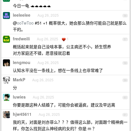
今日一龟 🐢🐢🐢🐢🐢
leeleelee
Aug 26, 2025
56
@
ooTwToo
#51 +1 概率很大，她会那么猜你可能自己就是那么
干的。
fredweili
Aug 26, 2025
1
57
概括起来就是自己没啥本事，公主病还不小，娇生惯养
对方家庭还不错，愿意接就忍着
lengmou
Aug 26, 2025
58
认知水平没在一条线上，想在一条线上也非常难了
MarkP
Aug 26, 2025
59
分
luwies
Aug 26, 2025
60
你要是跟这种人结婚了，可能你会被逼疯，建议及早远离
hjw45611
Aug 26, 2025
61
我的天，对面是刘亦菲么？？？值得这么舔，对面跟个精神病一
样，你怎么找到这么神经病的女的？你是 m ？