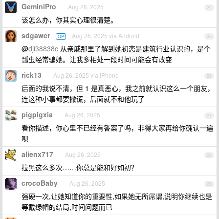
GeminiPro
Aug 26, 2025
24
该怎么办，你其实心理很清楚。
sdgawer
Aug 26, 2025 via Android
OP
25
@
dji38838c
从亲戚那里了解到她初恋是建筑行业认识的，是个
瓢虫经常骗她。让我多相处一段时间可能会有改变
rick13
Aug 26, 2025 via iPhone
26
后面的我说不清，但 1 是真恶心，我之前就认识这么一个朋友，
连这种小事都要撒谎，后面就不和他玩了
pigpigxia
Aug 26, 2025
27
看你描述，你心里不已经有答案了吗，非得大家再给你确认一遍
呗
alienx717
Aug 26, 2025
28
拉黑这么多次……你总是能和好如初？
crocoBaby
Aug 26, 2025
29
强硬一次,让她知道你的重要性,如果她无所屌谓,说明你继续也是
等戴绿帽的结局,时间问题而已