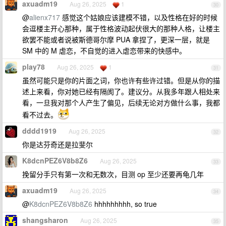
axuadm19
Aug 26, 2025
1
30
@
alienx717
感觉这个姑娘应该建模不错，以及性格在好的时候
会逗楼主开心那种，属于性格波动起伏很大的那种人格，让楼主
欲罢不能或者说被斯德哥尔摩 PUA 拿捏了，更深一层，就是
SM 中的 M 虐恋，不自觉的进入虐恋带来的快感中。
play78
Aug 26, 2025
1
31
虽然可能只是你的片面之词，你也许有些许过错。但是从你的描
述上来看，你对她已经有隔阂了。建议分。从我多年跟人相处来
看，一旦我对那个人产生了偏见，后续无论对方做什么事，我都
看不过去。
dddd1919
Aug 26, 2025
32
你是达芬奇还是拉斐尔
K8dcnPEZ6V8b8Z6
Aug 26, 2025
33
挽留分手只有第一次和无数次，目测 op 至少还要再龟几年
axuadm19
Aug 26, 2025
34
@
K8dcnPEZ6V8b8Z6
hhhhhhhhh, so true
shangsharon
Aug 26, 2025
35