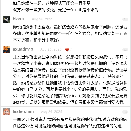
如果继续在一起，这种模式可能会一直重复
双方不做一些质的改变，光定一个 ddl 是不够的
bk201
Aug 26, 2025
21
你说的感觉不太客观，最好综合双方的视角来看下问题，还是要
多聊，很多其实都是角度不一样存在的误会，如果确实某一问题
不可调和，和平分手就好。
axuadm19
Aug 26, 2025
7
22
其实当你敲出这些字的时候，就是把你积攒已久的怨气、不开心
一次释放了出来，说明你跟她在一起的时候是压抑的，没办法表
达真实的自己情绪，说白了她也没有提供情绪价值给你。建议早
分开，对你是最优选择的（相信哥，哥是过来人）。说句题外
话，她的家庭条件让她自我评估价值比你好太多，也就是潜意识
中的她自己 8 分，再差也要找个 10 分的男朋友，而你，我的兄
弟，你可能只是给足了她情绪价值，让她感受到了她父亲般宠爱
的幻觉，误以为那是爱和依靠。但底层根本没有那你当爱人看。
lesterchen
Aug 26, 2025
23
一面之词,很难说.毕竟所有东西都是你的美化视角.对方对你的信
任感这么低.可能是她的问题.也可能是你导致她有这样的问题.