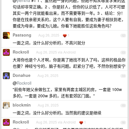
@
yier4ha
#1 1 、虽然她一身的问题，但她不知从哪里学来的这
句话却非常正确。2 、你是好人，但你的认识低了，人可不可塑
其实一两个月就能看出来，而不需要等到一年。3 、结论：分！
你是在找亲密关系的，这个人要有自我，要成为妻子相扶到老，
要成为母亲，要成为儿媳。你看下她能胜任这些角色吗？
Pastsong
Aug 26, 2025
1
12
一面之词，没什么好分析的，不高兴就分
Rockroll
Aug 26, 2025 via Android
13
大哥你也是个人才啊，你是离了她找不到人了吗，这样的极品你
也要？神经兮兮的，脑子有问题。赶紧分了吧，不然你别想安宁
Donahue
Aug 26, 2025
14
@
Rockroll
"前些年她父亲做包工，家里有两套主城区的房，一套是 100w
多的，一套是 200w 多的，还有套郊区门面。"
blockmin
Aug 26, 2025
15
一面之词，没什么好分析的。当然我的建议是继续
Rockroll
Aug 26, 2025 via Android
1
16