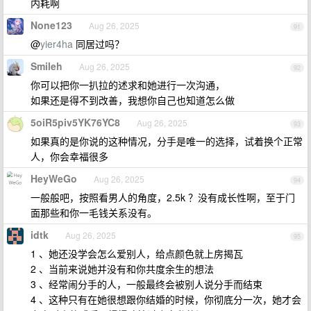
内耗啊
None123
Aug 26, 2025
91
@
yier4ha
同居过吗？
Smileh
Aug 26, 2025
92
你可以把你一扒拉的述求和她进行一次沟通，
如果还是得不到改善，我想你自己也知道怎么做
5oiR5piv5YK76YC8
Aug 26, 2025
93
如果真的是你说的这种情况，分手是唯一的选择，试着换个正常
人，你会幸福很多
HeyWeGo
Aug 26, 2025
94
一般般吧，按照看男人的角度，2.5k ？没有成长性啊，至于门
面那些和你一毛钱关系没有。
idtk
Aug 26, 2025
95
1 、她还没学会怎么爱别人，给点颜色就上房揭瓦
2 、当前来说她并没有和你共度余生的想法
3 、经常闹分手的人，一般最终会被别人说分手而结束
4 、这种只有在她很想跟你结婚的时候，你彻底分一次，她才会