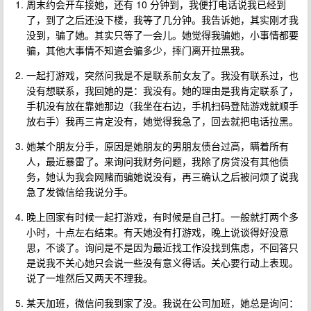
周末约会开车接她，还有 10 分钟到，我便打电话说我已经到
了，到了之后还没下楼，我等了几分钟。我告诉她，其实刚才我
没到，骗了她。其实只等了一会儿。她觉得我骗她，小事情都要
骗，其他大事情不知道会骗多少，摔门离开拉黑我。
一起打游戏，突然问我是不是联系前女友了。我没有联系过，也
没有想联系，我回她的是：我没有。她的理由是我肯定联系了，
手机没有放在靠她那边（我坐在右边，手机扫码登陆游戏就顺手
放右手）我再三肯定没有，她觉得我急了，回去就把电话拉黑。
她某个朋友分手，原因是她朋友的男朋友债台过高，瞒着所有
人，最近暴雷了。来询问我财务问题，我除了房贷没有其他债
务，她认为我会网赌而骗她说没有，再三确认之后被问烦了说我
急了发微信给我说分手。
晚上回家有时候一起打游戏，有时候是自己打。一般就打两个多
小时，十点左右结束。有天她没有打游戏，晚上说谈得好没意
思，不谈了。询问是不是因为最近找工作没找到焦虑，不回答只
是说我不关心她只会说一些没有意义得话。关心要行动上表现。
说了一堆然后又两天不理我。
某天加班，微信问我到家了没。我说在公司加班，她总是询问：