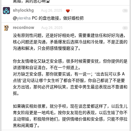
离婚，真的恶心啊🤮
shylockhg
Aug 26, 2025
1
79
@
yier4ha
PC 的盘也敢接，做好婚检把
recordnow
Aug 26, 2025
80
没有原则性问题，还是好好相处吧，需要重建信任和好好沟通，
核心问题还是沟通，矛盾爆发后选择冷战和冷处理，不是正面的
沟通和解决，只会把感情慢慢磨没了。
你女友情绪化又缺乏安全感，很多时候需要安抚，但你提供的是
讲道理和自证清白，不在一个频道上。
对方缺乏安全感，那你就要实诚，有一说一；“出去玩可以多 A
点钱”这句话让哪个女生听了都会不舒服，你自己都说了不是要
女方出钱，那何必开这种玩笑，恋爱中男生最忌表现出不靠谱和
抠。
如果确实相处很累，就分手呗，现在谈恋爱都这样了，以后生儿
育女阶段更是一地鸡毛，按你女友现在的表现，以后生娃了你不
主动带娃，积极陪伴她们，提供情绪价值和安全感，只能不停拉
黑和闹离婚了。