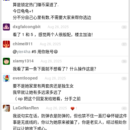
算是锁定热门赚币渠道了.
今日龟龟+1
分不分自己心里有数,不需要大家来帮你选边
dxgfalcongbit
Aug 26, 2025
36
看了 1 和 5 ，感觉两个人很般配，楼主加油！
chimei911
Aug 26, 2025
37
@
yier4ha
#5 用你账号😄
xiamy1314
Aug 26, 2025
38
我看了第一条下面就不想看了？什么操作这是？
eventlooped
Aug 26, 2025
39
要不是她家里有两套房还是独生女
我早就让她有多远滚多远了
（ op 把这个回复发给她看，分手之前
LaGeNanRen
Aug 26, 2025
1
40
我说句实在话，防弹衣是防弹的，但也禁不住一直打😂怀疑这件
事是无底线的，你以为她原来被骗了，你是老实人，经过相处你
可以让她放下戒心。