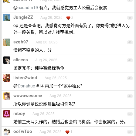
@
axuadm19
有点，我就感觉男主人公最后会很累
JungleZZ
Aug 26, 2025
2
45
op 还是查查吧，我感觉对方是外面有狗了，你妨碍到她进入另
外一段关系，所以对方找茬挑刺。
szqh97
Aug 26, 2025
46
情绪不稳定的人，分
alicecs
Aug 26, 2025
47
鉴定完毕：纯种赛级绿毛龟
listen2wind
Aug 26, 2025
48
@
Donahue
#14 再加一个"家中独女"
wowawesome
Aug 26, 2025
49
所以你倒是说说她哪里吸引你呢？
niboy
Aug 26, 2025
50
婚前三天两头作的，结婚后也会鸡飞狗跳，你会很累的，分。
ooTwToo
Aug 26, 2025
1
51