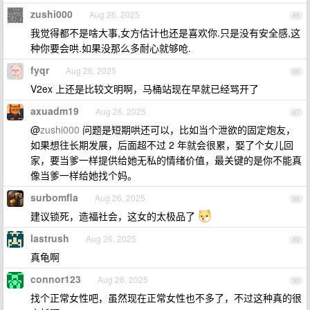
zushi000
Aug 26, 2025
85
我觉得都不是啥大事,女方估计也还是喜欢你.只是没有安全感,这
种你要会哄.如果没那么多耐心就够呛.
fyqr
Aug 26, 2025
86
V2ex 上还是比较文明啊，马桶站现在早就已经骂开了
axuadm19
Aug 26, 2025
87
@
zushi000
问题是短期哄还可以，比如当个泄欲的固定炮友，
如果想往长期发展，后面超不过 2 年就会很累，娶了个女儿回
家，要当爹一样提供给她无私的情绪价值，最关键的是你不能真
像当爹一样给她找个妈。
surbomfla
Aug 26, 2025
88
建议锁死，造福社会，这女的太极品了
lastrush
Aug 26, 2025
89
真龟啊
connor123
Aug 26, 2025
90
找个正常女性吧，虽然现在正常女性也不多了，不过这种真的很