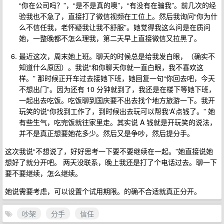
“你在公司吗？”，“是不是真的噢”，“有没有在骗我”。前几次的经
验我也不急了，直接打了微信视频在工位上。然后我询问“你为什
么不信任我，老怀疑我让我不舒服”。她觉得我这么问是在质问
她，一整晚都不怎么理我，第二天早上直接微信又拉黑了。
最近这次，周末她上班。聊天的时候总是给我发白眼，（确实不
知道什么原因）。我说“和你聊天你就一直白眼，我不喜欢这
样。” 那时候正开车过去接她下班，她回复一句“你回去吧，今天
不想出门”。因为还有 10 分钟就到了，我还是在楼下等她下班，
一起出去吃饭。吃饭聊到国庆要不出去找个地方旅游一下。我开
玩笑的说“你找到工作了，到时候出去玩可以帮我‘A’点钱了。” 她
有些生气，吃完饭就往家里走。其实说 A 钱就是开玩笑的说法，
并不是真正想要她花多少。然后又是争吵，然后提分手。
这次我说“不想说了，好好思考一下要不要继续在一起。”她直接说她
想好了就分开吧。 两天没联系，晚上我还是打了个电话过去。聊一下
要不要继续，怎么继续。
她说需要考虑，可以设置个试用期限。的确不合适就真正分开。
吵架
分手
信任