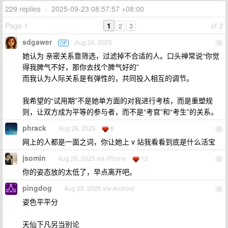
229 replies
•
2025-09-23 08:57:57 +08:00
Page 1
1
of 3
2
3
sdgawer
Aug 26, 2025
OP
1
她认为 亲密关系靠筛选，过滤掉不合适的人。口头禅常说“你觉
得我脾气不好，那你去找个脾气好的”
而我认为人际关系是有弹性的，共同投入相互的调节。
我希望的“试用期”不是她单方面的对我进行考核，而是重塑规
则，让双方成为平等的参与者，而不是“考官”和“考生”的关系。
phrack
Aug 26, 2025
8
2
网上的人都是一面之词，你让她上 v 站我看看到底是什么活宝
jsomin
Aug 26, 2025 via iPhone
12
3
你的姿态放的太低了，早点离开吧。
pingdog
Aug 26, 2025 via Android
4
姿色平平分
天仙下凡另当别论