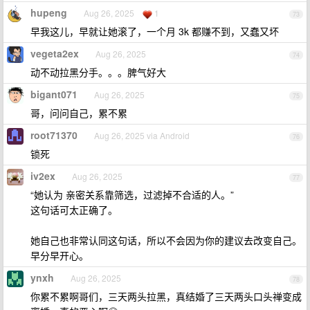
hupeng
Aug 26, 2025
1
73
早我这儿，早就让她滚了，一个月 3k 都赚不到，又蠢又坏
vegeta2ex
Aug 26, 2025
74
动不动拉黑分手。。。脾气好大
bigant071
Aug 26, 2025
75
哥，问问自己，累不累
root71370
Aug 26, 2025 via Android
76
锁死
iv2ex
Aug 26, 2025
77
“她认为 亲密关系靠筛选，过滤掉不合适的人。”
这句话可太正确了。
她自己也非常认同这句话，所以不会因为你的建议去改变自己。
早分早开心。
ynxh
Aug 26, 2025
78
你累不累啊哥们，三天两头拉黑，真结婚了三天两头口头禅变成