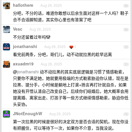
hallothere
Aug 26, 2025
68
分吧，不分的话，难道你敢想以后余生面对这样一个人吗？鞋子
合不合适脚知道，其实你心里也有答案了吧
Vesc
Aug 26, 2025
69
不分还留着过年吗🤡
jonathanshi
Aug 26, 2025
1
70
看完前两条，分吧，哥们儿，动不动就拉黑的趁早远离
axuadm19
Aug 26, 2025
71
@
jonathanshi
动不动拉黑的其实底层逻辑是习惯了情感勒索，
只要你不满足她，她就要用极端的方式勒索胁迫你认错，现在是
拉黑、提分手，小时候是躺地上打滚+扬言再打针就自杀，如果
她没有开悟认清自己改变自己，后续你们结婚后，她大概率会用
提离婚、离家出走、打孩子等一些方式继续情感勒索，胁迫你低
头妥协。
JNotEnoughW
Aug 26, 2025
72
第一次拉黑的时候是很好的决定双方是否合适的契机，现在你没
有把握住，可以等待下一次，如果你不介意，当我没说。