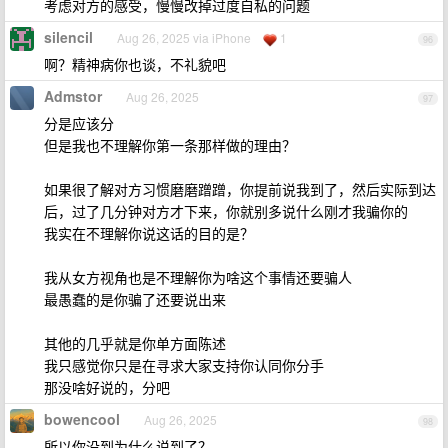
考虑对方的感受，慢慢改掉过度自私的问题
silencil
Aug 26, 2025 via iPhone
1
96
啊？精神病你也谈，不礼貌吧
Admstor
Aug 26, 2025
97
分是应该分
但是我也不理解你第一条那样做的理由？
如果很了解对方习惯磨磨蹭蹭，你提前说我到了，然后实际到达
后，过了几分钟对方才下来，你就别多说什么刚才我骗你的
我实在不理解你说这话的目的是？
我从女方视角也是不理解你为啥这个事情还要骗人
最愚蠢的是你骗了还要说出来
其他的几乎就是你单方面陈述
我只感觉你只是在寻求大家支持你认同你分手
那没啥好说的，分吧
bowencool
Aug 26, 2025
98
所以你没到为什么说到了？