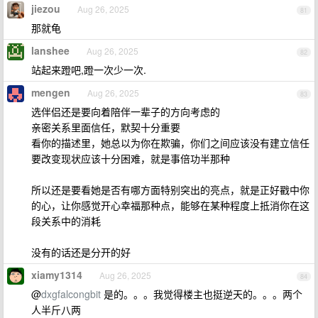
jiezou
Aug 26, 2025
81
那就龟
lanshee
Aug 26, 2025
82
站起来蹬吧,蹬一次少一次.
mengen
Aug 26, 2025
83
选伴侣还是要向着陪伴一辈子的方向考虑的
亲密关系里面信任，默契十分重要
看你的描述里，她总以为你在欺骗，你们之间应该没有建立信任
要改变现状应该十分困难，就是事倍功半那种
所以还是要看她是否有哪方面特别突出的亮点，就是正好戳中你
的心，让你感觉开心幸福那种点，能够在某种程度上抵消你在这
段关系中的消耗
没有的话还是分开的好
xiamy1314
Aug 26, 2025
84
@
dxgfalcongbit
是的。。。我觉得楼主也挺逆天的。。。两个
人半斤八两