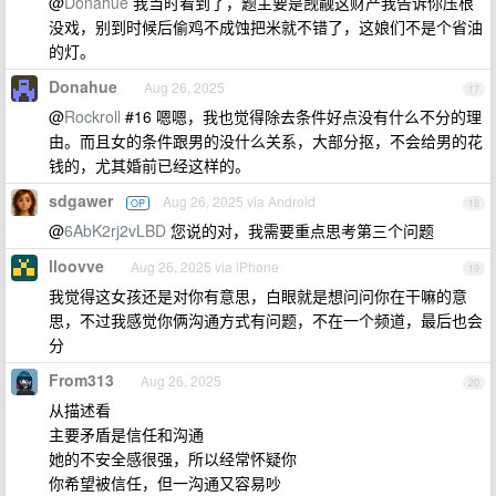
@
Donahue
我当时看到了，题主要是觊觎这财产我告诉你压根
没戏，别到时候后偷鸡不成蚀把米就不错了，这娘们不是个省油
的灯。
Donahue
Aug 26, 2025
17
@
Rockroll
#16 嗯嗯，我也觉得除去条件好点没有什么不分的理
由。而且女的条件跟男的没什么关系，大部分抠，不会给男的花
钱的，尤其婚前已经这样的。
sdgawer
Aug 26, 2025 via Android
OP
18
@
6AbK2rj2vLBD
您说的对，我需要重点思考第三个问题
lloovve
Aug 26, 2025 via iPhone
19
我觉得这女孩还是对你有意思，白眼就是想问问你在干嘛的意
思，不过我感觉你俩沟通方式有问题，不在一个频道，最后也会
分
From313
Aug 26, 2025
20
从描述看
主要矛盾是信任和沟通
她的不安全感很强，所以经常怀疑你
你希望被信任，但一沟通又容易吵