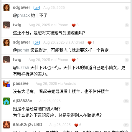
sdgawer
Aug 26, 2025
OP
5
@
phrack
她上不了
twig
Aug 26, 2025 via iPhone
8
6
这还不分，是想将来被她气到脑溢血吗？
sdgawer
Aug 26, 2025 via Android
1
OP
7
@
jsomin
您说得对，可能我内心就需要这样一个肯定。
twig
Aug 26, 2025 via iPhone
2
8
@
fuzzsh
天仙下凡也不行。天仙下凡的知道自己是小仙女，更
有精神折磨的实力。
passive
Aug 26, 2025 via Android
9
没有大毛病。 看起来她既没看上楼主，也不信任楼主
dji38838c
Aug 26, 2025
10
她是不是经常随口骗人呀？
为什么她的下意识反应，总是觉得别人在骗她呢？
6AbK2rj2vLBD
Aug 26, 2025
6
11