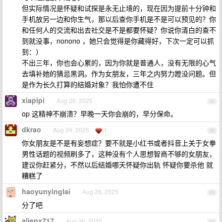
但实际情况是怀疑和试探是永无止境的，现在因为提前十分钟和
手机放另一边和你生气，那以后查你手机是不是可以预见的？你
和任何人的交流和出去社交是不是都要怀疑？你说你清白的查不
到就没事，nonono ，她只会觉得是你藏得好，下次一定可以抓
到：）
不出三年，你也会心累的，因为你就是普通人，没有无限的心气
去填补她的猜忌黑洞。作为女朋友，三年之内努力蹬没问题。但
是作为长久打算的结婚对象？我怕你遭不住
xiapipi
Aug 26, 2025
41
op 这精神不崩溃？早晚一天你会崩的，早分保命。
dkrao
Aug 26, 2025
1
42
你女朋友是不是有妄想症？要不就是小红书或者抖音上关于女拳
男性话题的视频刷多了，这种没有个人思想智商不够的女朋友，
建议你赶紧分，不然以后结婚哪天怀疑你出轨 怀疑你要杀他 就
糟糕了
haoyunyinglai
Aug 26, 2025
43
分了吧
alienx717
Aug 26, 2025
44