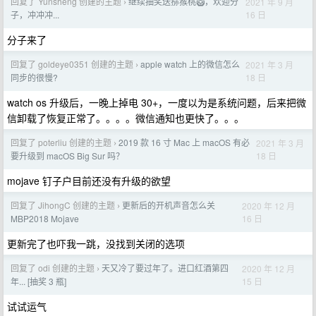
回复了 Yunsheng 创建的主题
继续抽奖送猕猴桃🥝，欢迎分
2021 年 9 月
›
16 日
子，冲冲冲...
分子来了
回复了 goldeye0351 创建的主题
apple watch 上的微信怎么
2021 年 3 月
›
18 日
同步的很慢?
watch os 升级后，一晚上掉电 30+，一度以为是系统问题，后来把微
信卸载了恢复正常了。。。。微信通知也更快了。。。
回复了 poterliu 创建的主题
2019 款 16 寸 Mac 上 macOS 有必
2021 年 3 月
›
18 日
要升级到 macOS Big Sur 吗？
mojave 钉子户目前还没有升级的欲望
回复了 JihongC 创建的主题
更新后的开机声音怎么关
2020 年 12 月
›
16 日
MBP2018 Mojave
更新完了也吓我一跳，没找到关闭的选项
回复了 odi 创建的主题
天又冷了要过年了。进口红酒第四
2020 年 12 月
›
15 日
年... [抽奖 3 瓶]
试试运气