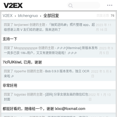
V2EX
bfchengnuo
全部回复
回复总数
76
›
›
回复了 tanjianwei 创建的主题
「抽奖送码🎁」照片整理 app，超
2023 年 11
›
月 16 日
级感谢上周 V 友们给的建议，我来送码了
支持一下
回复了 Moyyyyyyyyyyye 创建的主题
🎉🎉🎉[Xterminal] 新版本发布
2023 年 9
›
月 5 日
一周多已获 1W+用户，又又有更新新功能啦！🎉🎉🎉
7lcRJlK6iwL 已用，谢谢
回复了 ripperhe 创建的主题
Bob 0.9.0 版本发布，独立 OCR
2022 年 5 月 8
›
日
来啦 🎉
非常好用
回复了 logyxiao 创建的主题
[送码] 分享女朋友画的微信红包
2022 年 1 月 13
›
日
封面
都挺好看的，随缘给一个，谢谢
lxlxc@foxmail.com