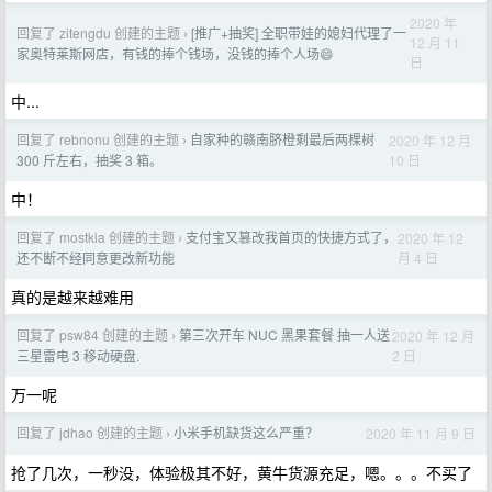
2020 年
回复了 zitengdu 创建的主题
[推广+抽奖] 全职带娃的媳妇代理了一
›
12 月 11
家奥特莱斯网店，有钱的捧个钱场，没钱的捧个人场😄
日
中...
回复了 rebnonu 创建的主题
自家种的赣南脐橙剩最后两棵树
2020 年 12 月
›
10 日
300 斤左右，抽奖 3 箱。
中！
回复了 mostkia 创建的主题
支付宝又篡改我首页的快捷方式了，
2020 年 12
›
月 4 日
还不断不经同意更改新功能
真的是越来越难用
回复了 psw84 创建的主题
第三次开车 NUC 黑果套餐 抽一人送
2020 年 12 月
›
2 日
三星雷电 3 移动硬盘.
万一呢
回复了 jdhao 创建的主题
小米手机缺货这么严重？
2020 年 11 月 9 日
›
抢了几次，一秒没，体验极其不好，黄牛货源充足，嗯。。。不买了