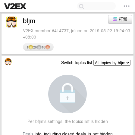
bfjm
打赏
V2EX member #414737, joined on 2019-05-22 19:24:03
+08:00
1
26
18
Switch topics list
Per bfjm's settings, the topics list is hidden
Deals
info, including closed deals, is not hidden