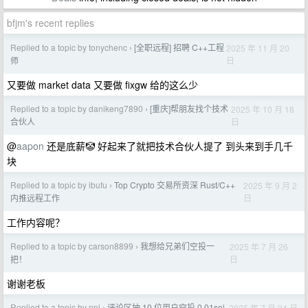
bfjm's recent replies
Replied to a topic by tonychenc
[全职远程] 招聘 C++工程
2025 年 11 月 20
›
日
师
又要做 market data 又要做 fixgw 给的这么少
Replied to a topic by danikeng7890
[重庆]帮朋友找个技术
2025 年 10 月 18
›
日
合伙人
@
aapon
还是底薪🤡 好起来了就把技术合伙人提了 到头来到手几千
块
Replied to a topic by ibufu
Top Crypto 交易所资深 Rust/C++
2025 年 9 月 2
›
日
内推远程工作
工作内容呢？
Replied to a topic by carson8899
我想给兄弟们空投一
2025 年 7 月 26
›
日
把！
谢谢老板
Replied to a topic by ppl
评论区抽 10 位用户空投 0.01sol
2025 年 7 月 24 日