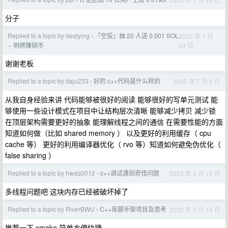
›
分子
Replied to a topic by deqiying
「空投」抽 20 人送 0.001 SOL
2025 年 7 月
›
24 日
-- 明牌赚铜币
谢谢老板
Replied to a topic by daju233
好的 c++代码是什么样的
2025 年 7 月 2 日
›
从我自身经验来讲 代码能够被很好的阅读 能够很好的写单元测试 能
够使用一些设计模式在项目中让结构层次清晰 能够减少拷贝 减少锁
在顶层架构需要更好的抽象 能理解线程之间的通信 在需要性能的方面
知道如何做（比如 shared memory ） 以及更好的利用缓存（ cpu
cache 等） 更好的利用编译器优化（ rvo 等）知道如何避免伪优化（
false sharing ）
Replied to a topic by hwdq0012
c++调试遇到奇怪问题
2025 年 4 月 10 日
›
多线程问题吧 这块内存已经被破坏掉了
Replied to a topic by RiverBWU
C++库脚手架项目及思考
2025 年 3 月 14 日
›
推荐一下 xmake 简单方便快捷