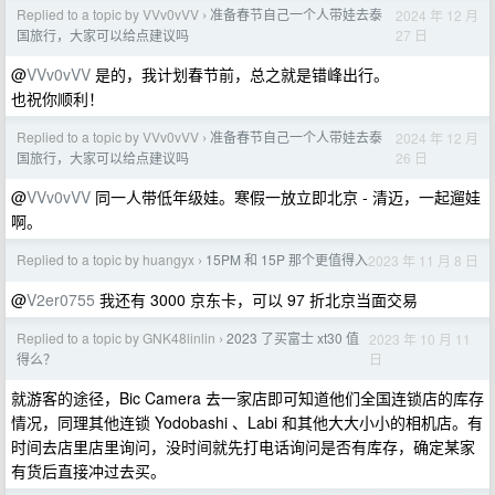
Replied to a topic by VVv0vVV
准备春节自己一个人带娃去泰
2024 年 12 月
›
27 日
国旅行，大家可以给点建议吗
@
VVv0vVV
是的，我计划春节前，总之就是错峰出行。
也祝你顺利！
Replied to a topic by VVv0vVV
准备春节自己一个人带娃去泰
2024 年 12 月
›
26 日
国旅行，大家可以给点建议吗
@
VVv0vVV
同一人带低年级娃。寒假一放立即北京 - 清迈，一起遛娃
啊。
Replied to a topic by huangyx
15PM 和 15P 那个更值得入
2023 年 11 月 8 日
›
@
V2er0755
我还有 3000 京东卡，可以 97 折北京当面交易
Replied to a topic by GNK48linlin
2023 了买富士 xt30 值
2023 年 10 月 11
›
日
得么？
就游客的途径，Bic Camera 去一家店即可知道他们全国连锁店的库存
情况，同理其他连锁 Yodobashi 、Labi 和其他大大小小的相机店。有
时间去店里店里询问，没时间就先打电话询问是否有库存，确定某家
有货后直接冲过去买。