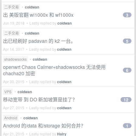
二手交易
•
coldwan
出 美版官翻 wi1000x 和 wf1000x
3
Jun 19, 2018 • Lastly replied by
coldwan
二手交易
•
coldwan
出已经刷好 padavan 的 k2 一台。
5
Apr 14, 2017 • Lastly replied by
coldwan
shadowsocks
•
coldwan
openwrt Chaos Calmer+shadowsocks 无法使用
6
chacha20 加密
Apr 30, 2015 • Lastly replied by
coldwan
VPS
•
coldwan
移动宽带 到 DO 新加坡算是挂了？
12
Apr 27, 2015 • Lastly replied by
coldwan
Android
•
coldwan
Android 的/data 和/storage 如何合并？
1
Apr 21, 2015 • Lastly replied by
Halry