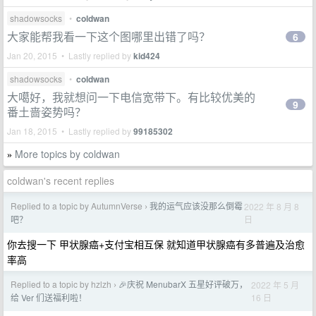
shadowsocks
•
coldwan
大家能帮我看一下这个图哪里出错了吗？
6
Jan 20, 2015 • Lastly replied by
kid424
shadowsocks
•
coldwan
大噶好，我就想问一下电信宽带下。有比较优美的
9
番土啬姿势吗？
Jan 18, 2015 • Lastly replied by
99185302
More topics by coldwan
»
coldwan's recent replies
Replied to a topic by AutumnVerse
我的运气应该没那么倒霉
2022 年 8 月 8
›
日
吧？
你去搜一下 甲状腺癌+支付宝相互保 就知道甲状腺癌有多普遍及治愈
率高
Replied to a topic by hzlzh
🎉庆祝 MenubarX 五星好评破万，
2022 年 5 月
›
16 日
给 Ver 们送福利啦！