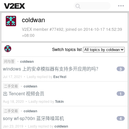
coldwan
V2EX member #77492, joined on 2014-10-17 14:52:39
+08:00
Switch topics list
问与答
•
coldwan
windows 上的安卓模拟器有支持多开应用的吗？
3
Jul 17, 2021 • Lastly replied by
EscYezi
二手交易
•
coldwan
出 Tencent 视频会员
1
Aug 18, 2020 • Lastly replied by
Tokin
二手交易
•
coldwan
sony wf-sp700n 蓝牙降噪耳机
4
Jan 23, 2019 • Lastly replied by
coldwan