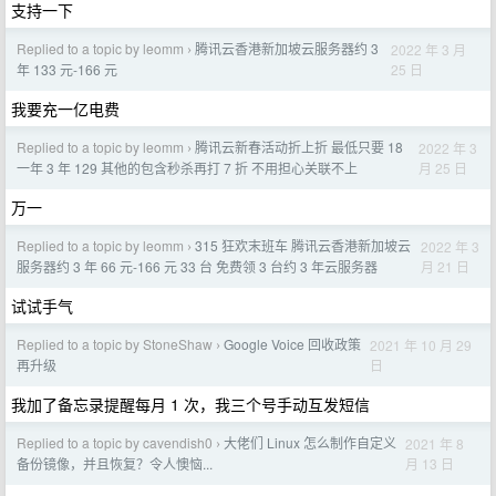
支持一下
Replied to a topic by leomm
腾讯云香港新加坡云服务器约 3
2022 年 3 月
›
25 日
年 133 元-166 元
我要充一亿电费
Replied to a topic by leomm
腾讯云新春活动折上折 最低只要 18
2022 年 3
›
月 25 日
一年 3 年 129 其他的包含秒杀再打 7 折 不用担心关联不上
万一
Replied to a topic by leomm
315 狂欢末班车 腾讯云香港新加坡云
2022 年 3
›
月 21 日
服务器约 3 年 66 元-166 元 33 台 免费领 3 台约 3 年云服务器
试试手气
Replied to a topic by StoneShaw
Google Voice 回收政策
2021 年 10 月 29
›
日
再升级
我加了备忘录提醒每月 1 次，我三个号手动互发短信
Replied to a topic by cavendish0
大佬们 Linux 怎么制作自定义
2021 年 8
›
月 13 日
备份镜像，并且恢复？令人懊恼...