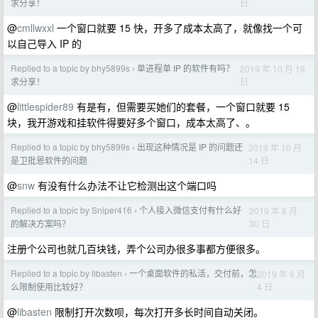
日
求分享！
@
cmllwxxl
一个窗口就要 15 快，开多了成本太高了，就像找一个可
以自己导入 IP 的
Replied to a topic by bhy5899s
单进程单 IP 的软件有吗？
2019 年 10 月 19
›
日
求分享！
@
littlespider89
有是有，但需要买她们的套餐，一个窗口就要 15
块，我开游戏和挂软件得要好多个窗口，成本太高了、。
Replied to a topic by bhy5899s
出现这种情况是 IP 的问题还
2019 年 10 月
›
14 日
是卫批恩软件的问题
@
snw
有没有什么办法不让它检测出这个端口吗
Replied to a topic by Sniper416
个人接入微信支付有什么好
2019 年 8 月
›
30 日
的解决方案吗？
注册个公司也就几百块钱，弄个公司办很多事都方便很多。
Replied to a topic by libasten
一个桌面软件的私活，交付前，怎
2019 年 6 月
›
4 日
么限制使用比较好？
@
libasten
限制打开次数呗，每次打开多长时间自动关闭。