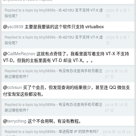
Replied to a topic by bhy5899s
I5-4210U 支不支持 VT-X 虚
2020 年 2 月 7
›
日
拟化呢？
@
ysc3839
主要是我要装的这个软件只支持 virtualbox
Replied to a topic by bhy5899s
I5-4210U 支不支持 VT-X 虚
2020 年 2 月 7
›
日
拟化呢？
@
CallMeReznov
这就有点奇怪了，我看里面写着支持 VT-X 不支持
VT-D，但我的主板里面有 VT-D 却没 VT-X。。。
Replied to a topic by bhy5899s
有没有办法查询手机号都注
2019 年 10 月
›
27 日
册过哪些软件？
@
cctvsun
买了个会员，但发现查询的结果很少，甚至连 QQ 微信支
付宝淘宝这些都没有。
Replied to a topic by bhy5899s
有没有办法查询手机号都注
2019 年 10 月
›
27 日
册过哪些软件？
@
terryching
这个不会用啊，有没有教程。
Replied to a topic by bhy5899s
单进程单 IP 的软件有吗？
2019 年 10 月 19
›