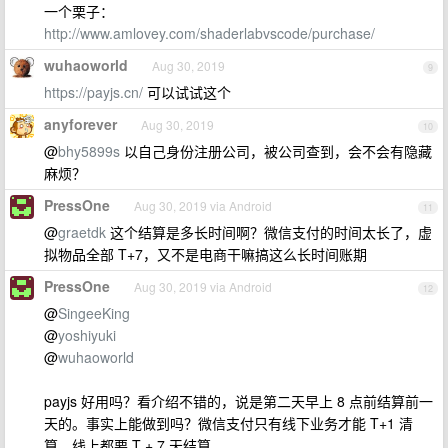
一个栗子：
http://www.amlovey.com/shaderlabvscode/purchase/
wuhaoworld
Aug 30, 2019
9
https://payjs.cn/
可以试试这个
anyforever
Aug 30, 2019
10
@
bhy5899s
以自己身份注册公司，被公司查到，会不会有隐藏
麻烦？
PressOne
Aug 30, 2019 via Android
11
@
graetdk
这个结算是多长时间啊？微信支付的时间太长了，虚
拟物品全部 T+7，又不是电商干嘛搞这么长时间账期
PressOne
Aug 30, 2019 via Android
12
@
SingeeKing
@
yoshiyuki
@
wuhaoworld
payjs 好用吗？看介绍不错的，说是第二天早上 8 点前结算前一
天的。事实上能做到吗？微信支付只有线下业务才能 T+1 清
算，线上都要 T + 7 天结算