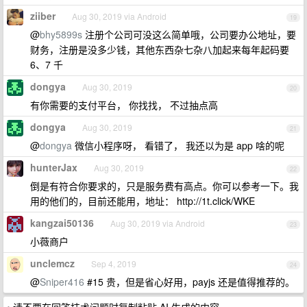
ziiber
Aug 30, 2019 via Android
19
@
bhy5899s
注册个公司可没这么简单哦，公司要办公地址，要
财务，注册是没多少钱，其他东西杂七杂八加起来每年起码要
6、7 千
dongya
Aug 30, 2019
20
有你需要的支付平台， 你找找， 不过抽点高
dongya
Aug 30, 2019
21
@
dongya
微信小程序呀， 看错了， 我还以为是 app 啥的呢
hunterJax
Aug 30, 2019
22
倒是有符合你要求的，只是服务费有高点。你可以参考一下。我
用的他们的，目前还能用，地址： http://1t.click/WKE
kangzai50136
Aug 30, 2019 via Android
23
小薇商户
unclemcz
Sep 4, 2019
24
@
Sniper416
#15 贵，但是省心好用，payjs 还是值得推荐的。