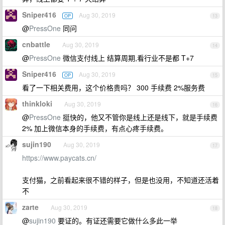
Sniper416
Aug 30, 2019
OP
13
@
PressOne
同问
cnbattle
Aug 30, 2019
14
@
PressOne
微信支付线上 结算周期,看行业不是都 T+7
Sniper416
Aug 30, 2019
OP
15
看了一下相关费用，这个价格贵吗？ 300 手续费 2%服务费
thinkloki
Aug 30, 2019
16
@
PressOne
挺快的，他又不管你是线上还是线下，就是手续费
2% 加上微信本身的手续费，有点心疼手续费。
sujin190
Aug 30, 2019
17
https://www.paycats.cn/
支付猫，之前看起来很不错的样子，但是也没用，不知道还活着
不
zarte
Aug 30, 2019
18
@
sujin190
要证的。有证还需要它做什么多此一举