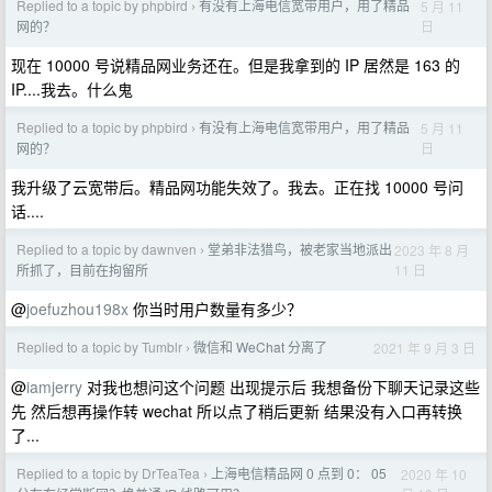
Replied to a topic by phpbird
有没有上海电信宽带用户，用了精品
5 月 11
›
日
网的？
现在 10000 号说精品网业务还在。但是我拿到的 IP 居然是 163 的
IP....我去。什么鬼
Replied to a topic by phpbird
有没有上海电信宽带用户，用了精品
5 月 11
›
日
网的？
我升级了云宽带后。精品网功能失效了。我去。正在找 10000 号问
话....
Replied to a topic by dawnven
堂弟非法猎鸟，被老家当地派出
2023 年 8 月
›
11 日
所抓了，目前在拘留所
@
joefuzhou198x
你当时用户数量有多少？
Replied to a topic by Tumblr
微信和 WeChat 分离了
2021 年 9 月 3 日
›
@
iamjerry
对我也想问这个问题 出现提示后 我想备份下聊天记录这些
先 然后想再操作转 wechat 所以点了稍后更新 结果没有入口再转换
了...
Replied to a topic by DrTeaTea
上海电信精品网 0 点到 0： 05
2020 年 10
›