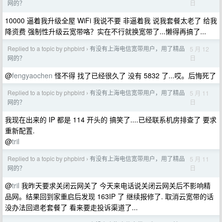
日
网的？
10000 逼着我升级全屋 WiFi 我说不要 非逼着我 说我套餐太老了 给我
降资费 强制性升级云宽带咯？实在不行就换宽带了...懒得再搞了...
Replied to a topic by phpbird
有没有上海电信宽带用户，用了精品
5 月 12
›
日
网的？
@
fengyaochen
怪不得 找了已经很久了 没有 5832 了...哎。后悔死了
Replied to a topic by phpbird
有没有上海电信宽带用户，用了精品
5 月 11
›
日
网的？
我现在出来的 IP 都是 114 开头的 搞笑了....已经联系机房排查了 要求
重新配置.
@
tril
Replied to a topic by phpbird
有没有上海电信宽带用户，用了精品
5 月 11
›
日
网的？
@
tril
我昨天要求关闭云网关了 今天来电话说关闭云网关后不影响精
品网。结果回到家重启后发现 163IP 了 继续报修了. 取消云宽带的话
没办法回退老套餐了 看来要走投诉渠道了...