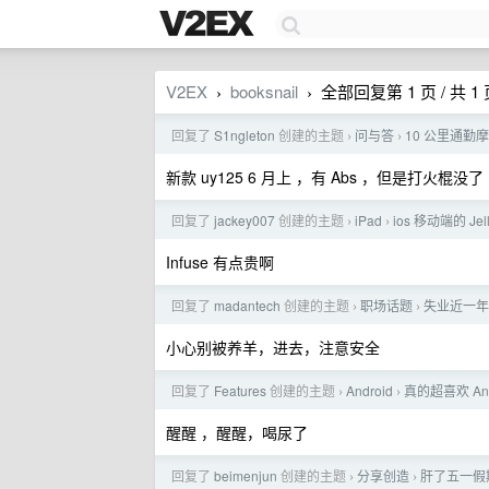
V2EX
booksnail
全部回复第 1 页 / 共 1
›
›
回复了
S1ngleton
创建的主题
问与答
10 公里通勤
›
›
新款 uy125 6 月上 ，有 Abs ，但是打火棍没了
回复了
jackey007
创建的主题
iPad
ios 移动端的 Je
›
›
Infuse 有点贵啊
回复了
madantech
创建的主题
职场话题
失业近一年
›
›
小心别被养羊，进去，注意安全
回复了
Features
创建的主题
Android
真的超喜欢 And
›
›
醒醒 ，醒醒，喝尿了
回复了
beimenjun
创建的主题
分享创造
肝了五一假
›
›