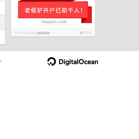
日
Promoted by
laojuelv
PRO
e