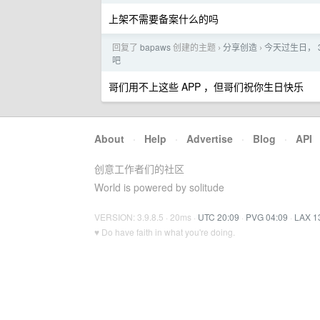
上架不需要备案什么的吗
回复了
bapaws
创建的主题
分享创造
今天过生日， 
›
›
吧
哥们用不上这些 APP ，但哥们祝你生日快乐
About
·
Help
·
Advertise
·
Blog
·
API
创意工作者们的社区
World is powered by solitude
VERSION: 3.9.8.5 · 20ms ·
UTC 20:09
·
PVG 04:09
·
LAX 1
♥ Do have faith in what you're doing.