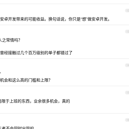
1
安卓开发带来的可能收益。换句话说，你只是“想”做安卓开发。
1
人之常情吗？
曾经接触过几个百万级别的单子都错过了
1
？
机会和这么高的门槛和上限？
1
局限于上班的东西，业余很多机会，真的
1
三者不会同时出现的。。。