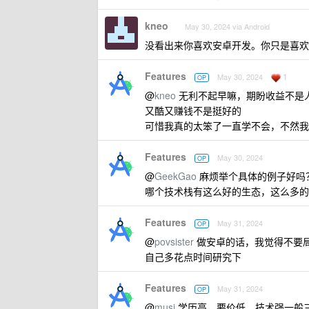
kneo
May 30, 2024 via Android
没看出来你喜欢安卓开发。你只是喜欢
Features
1
May 30, 2024
OP
@
kneo
无利不起早嘛，期盼收益不是
又酷又赚钱不是挺好的
可惜我真的太笨了一直学不会，不然我
Features
May 30, 2024
OP
@
GeekGao
麻烦举个具体的例子好吗
哪个技术栈有这么好的生态，这么多的
Features
May 31, 2024
OP
@
povsister
做安卓的话，我觉得不要
自己多花点时间研究下
Features
May 31, 2024
OP
@
musi
学历高，要价低，技术强一般