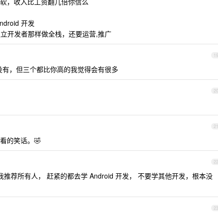
目做到手软，收入比工资翻几倍你信么
roid 开发
用像独立开发者那样做全栈，还要运营,推广
1
能没有，但三个都比你高的我觉得会有很多
2
2
看的笑话。🤣
2
推荐所有人， 赶紧的都去学 Android 开发， 不要学其他开发，根本没
2