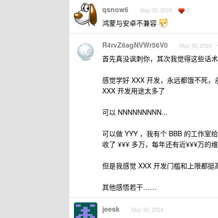
qsnow6
2
May 30, 2024
鸿蒙与安卓不兼容
R4rvZ6agNVWr56V0
May 30, 2024
首先真没讽刺你，其次我觉得这些话术
感觉学好 XXX 开发，永远都饿不死
XXX 开发用途太多了
可以 NNNNNNNNN...
可以做 YYY ，我有个 BBB 的工作室给
收了 ¥¥¥ 多万，每年还有近¥¥¥万的
但是我感觉 XXX 开发门槛和上限都挺
其他感悟若干……
jeesk
May 30, 2024