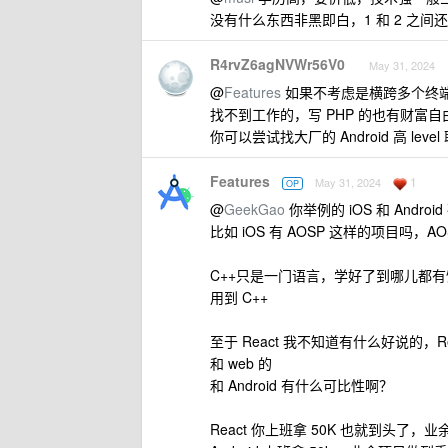
没有什么东西非黑即白，1 和 2 之间还有 1.1 
R4rvZ6agNVWr56V0
May 31, 2024
@
Features
如果不考虑是横跨多个终端，那么
找不到工作的，写 PHP 的也有财富
你可以尝试找大厂的 Android 高 leve
Features
1
May 31, 2024
OP
@
GeekGao
你举例的 iOS 和 And
比如 iOS 有 AOSP 这样的项目吗，AO
C++只是一门语言，学好了到哪儿都有
用到 C++
至于 React 我不知道有什么好说的，R
和 web 的
和 Android 有什么可比性啊？
React 你上班拿 50K 也就到头