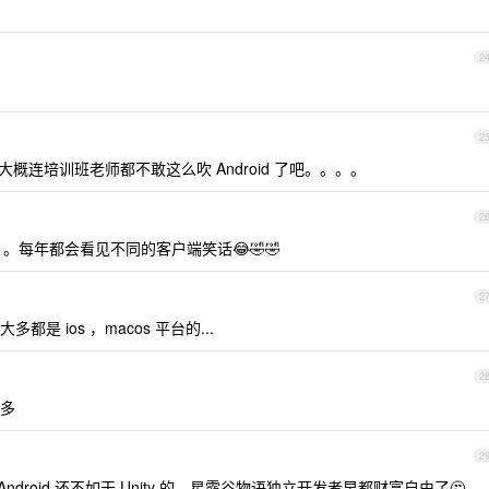
2
2
大概连培训班老师都不敢这么吹 Android 了吧。。。。
2
。。。。每年都会看见不同的客户端笑话😂🤣🤣
2
 ios ，macos 平台的...
2
多
2
那 Android 还不如干 Unity 的，星露谷物语独立开发者早都财富自由了🤔