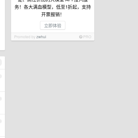
务！各大满血模型，低至1折起，支持
开票报销！
立即体验
Promoted by
zwhui
PRO
1
2
3