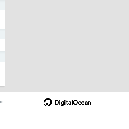
0
0
0
ge