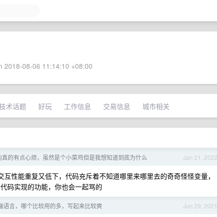
 2018-08-06 11:14:10 +08:00
技术话题
好玩
工作信息
交易信息
城市相关
 搞的真的有点心烦，虽然是个小菜鸡但是我想知道到底为什么
Jan 21, 202
 交互性能重复又低下，代码充斥着不知道哪里来哪里去的奇奇怪怪变量，
 三两行代码实现的功能，你也会一起骂的
端语言，哪个比较用的多，写起来比较爽
Jun 29, 202