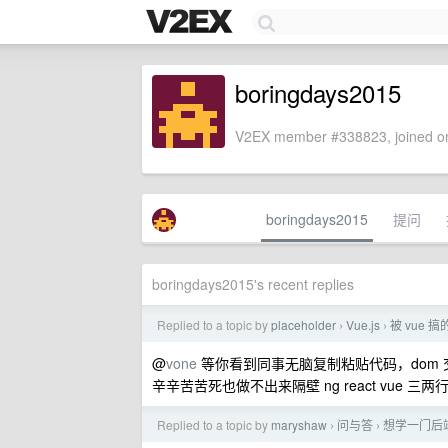
boringdays2015
V2EX member #338823, joined on
boringdays2015
提问
boringdays2015's recent replies
Replied to a topic by
placeholder
Vue.js
被 vue
›
›
@
vone
等你看到同事无脑复制粘贴代码，dom
辛辛苦苦死也做不出来隔壁 ng react vue
Replied to a topic by
maryshaw
问与答
想学一门后
›
›