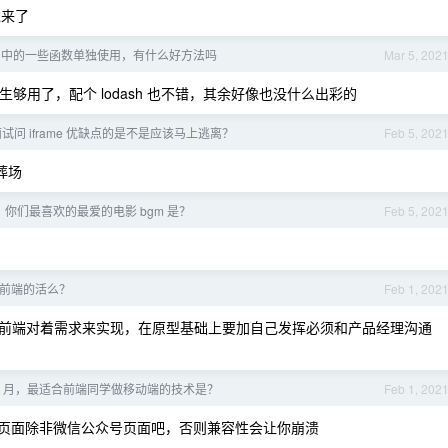
过来了
ery 中的一些函数单独使用，有什么好方法吗
Mar 5, 202
的话原生够用了，配个 lodash 也不错，其余好像也没什么出彩的
试问 iframe 优缺点的是不是应该马上逃离？
Feb 5, 202
葬场
，你们最喜欢的最爱的电影 bgm 是？
Feb 5, 202
前端的活么？
Feb 1, 202
前端对着需求来实现，在原型基础上要加自己发挥必须和产品经理沟通
年 2 月，最适合前端同学做移动端的技术是？
Feb 1, 202
h5 页面除非微信公众号页面吧，否则兼容性会让你崩溃