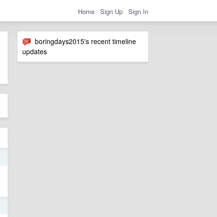
Home
Sign Up
Sign In
boringdays2015's recent timeline
updates
2
1