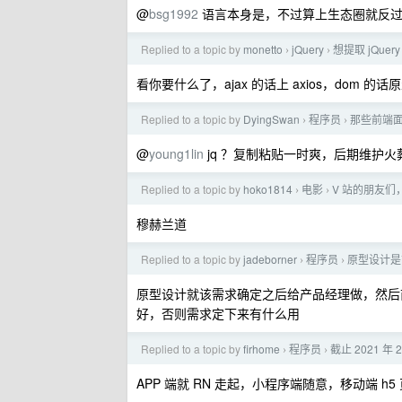
@
bsg1992
语言本身是，不过算上生态圈就反
Replied to a topic by
monetto
jQuery
想提取 jQu
›
›
看你要什么了，ajax 的话上 axios，dom 
Replied to a topic by
DyingSwan
程序员
那些前端面
›
›
@
young1lin
jq ？复制粘贴一时爽，后期维护火
Replied to a topic by
hoko1814
电影
V 站的朋友们
›
›
穆赫兰道
Replied to a topic by
jadeborner
程序员
原型设计是
›
›
原型设计就该需求确定之后给产品经理做，然后
好，否则需求定下来有什么用
Replied to a topic by
firhome
程序员
截止 2021 
›
›
APP 端就 RN 走起，小程序端随意，移动端 