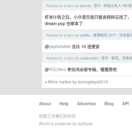
Replied to a topic by
shunia
音乐
网易云私人 FM
›
›
虾米仆街之后，小众音乐就只能去网抑云找了，不过没所
dream pop 也够本了
Replied to a topic by
xcatliu
赛博朋克 2077
你准备请
›
›
@
yaphets666
总比 10 连便宜
Replied to a topic by
xuewuchen
音乐
歌荒，求歌
›
›
@
YOLObro
李剑鸿全部专辑，慢慢煲吧
More replies by boringdays2015
»
About
·
Help
·
Advertise
·
Blog
·
API
创意工作者们的社区
World is powered by solitude