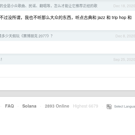
 推的全是小众歌曲、民谣、翻唱等，怎么才能让它推荐正经的歌
Dec 18, 202
谓，我也不听那么大众的东西，听点古典和 jazz 和 trip hop 和
多少天假玩《赛博朋克 2077》？
Dec 8, 202
单！
Sep 25, 202
·
FAQ
·
Solana
·
2893 Online
Highest 6679
·
Select Langua