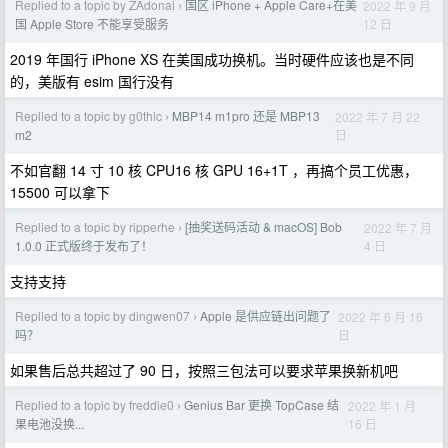
Replied to a topic by ZAdonai
国区 iPhone + Apple Care+在美
2022 年 9 月
›
12 日
国 Apple Store 不能享受服务
2019 年国行 iPhone XS 在美国成功换机。当时硬件应该也是不同
的，美版有 esim 国行没有
Replied to a topic by g0thic
MBP14 m1pro 还是 MBP13
2022 年 7 月 22
›
日
m2
不如官翻 14 寸 10 核 CPU16 核 GPU 16+1T ，再搞个员工优惠，
15500 可以拿下
Replied to a topic by ripperhe
[抽奖送码活动 & macOS] Bob
2022 年 7 月
›
4 日
1.0.0 正式版终于发布了！
支持支持
Replied to a topic by dingwen07
Apple 是供应链出问题了
2022 年 6 月 16
›
日
吗？
如果售后总共超过了 90 日，按照三包法可以要求苹果换新机吧
Replied to a topic by freddie0
Genius Bar 更换 TopCase 结
2022 年 1 月
›
16 日
果电池没换...