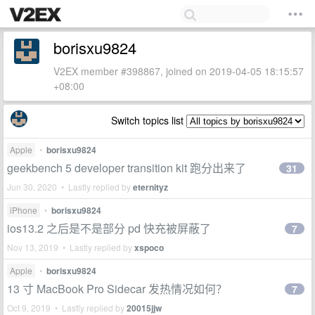
borisxu9824
V2EX member #398867, joined on 2019-04-05 18:15:57
+08:00
Switch topics list
Apple
•
borisxu9824
geekbench 5 developer transition kit 跑分出来了
31
Jun 30, 2020 • Lastly replied by
eternityz
iPhone
•
borisxu9824
ios13.2 之后是不是部分 pd 快充被屏蔽了
7
Nov 13, 2019 • Lastly replied by
xspoco
Apple
•
borisxu9824
13 寸 MacBook Pro Sidecar 发热情况如何？
7
Oct 9, 2019 • Lastly replied by
20015jjw