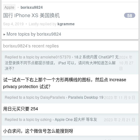
Apple
•
borisxu9824
国行 iPhone XS 美国换机
58
Sep 4, 2019 • Lastly replied by
kgramme
More topics by borisxu9824
»
borisxu9824's recent replies
Replied to a topic by arnolehe0157370
18.2 系统内置 ChatGPT 无
2024 年
›
10 月 27
法登录换不同节点都提示错误， iPad 可以，请问有大神知道怎么解
日
决不？
试一试点一下右上那个一个方形两横线的图标，然后点 increase
privacy protection 试试？
Replied to a topic by DaisyParallels
Parallels Desktop 19
2023 年 11 月 9 日
›
用日元买只要 254
Replied to a topic by ozking
Apple One 超大杯 等车友
2023 年 2 月 21 日
›
小白求问，这个微信号怎么能搜到呀