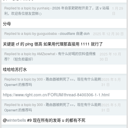
Replied to a topic by yunhaiq
2026 年自家耙耙柑开卖了，送 v 站福
1 月 29
›
日
利，欢迎各位朋友尝鲜🍊
分母
Replied to a topic by guoguobaba
cloudflare 自建 doh
2025 年 12 月 30 日
›
关键是 cf 的 ping 很高 如果用代理那直接用 1111 就行了
Replied to a topic by AMZsowhat
有什么好喝的饮料值得推
2025 年 10 月
›
30 日
荐？（轻负担最好）
哇哈哈苏打水
Replied to a topic by 300
路由器被刷死了==，现在有什么能刷
2025 年 5 月
›
31 日
Openwrt 的推荐吗
https://www.right.com.cn/FORUM/thread-8400306-1-1.html
Replied to a topic by 300
路由器被刷死了==，现在有什么能刷
2025 年 5 月
›
31 日
Openwrt 的推荐吗
@
winterbells
#9 现在所有的发哥 u 的都有不死