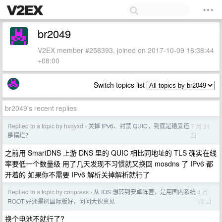
br2049
V2EX member #258393, joined on 2017-10-09 16:38:44
+08:00
Switch topics list
br2049's recent replies
Replied to a topic by hxdyxd
关掉 IPv6、封禁 QUIC，到底是稳妥还
7 月 31
›
日
是摆烂？
之前用 SmartDNS 上游 DNS 里的 QUIC 相比同地址的 TLS 确实在线
率要低一个数量级 用了几天发现不习惯就又换回 mosdns 了 IPv6 都
开着的 如果你不需要 IPv6 解析关掉解析就行了
Replied to a topic by conpress
从 IOS 想转到安卓阵营，是用国内系统
4 月
›
13 日
ROOT 好还是刷国际版好，问问大伙意见
换个电池不就行了?