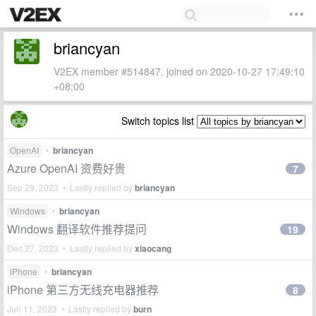
briancyan
V2EX member #514847, joined on 2020-10-27 17:49:10
+08:00
Switch topics list
OpenAI
•
briancyan
Azure OpenAI 资费好贵
7
Sep 29, 2023 • Lastly replied by
briancyan
Windows
•
briancyan
Windows 翻译软件推荐提问
19
Dec 27, 2023 • Lastly replied by
xiaocang
iPhone
•
briancyan
iPhone 第三方无线充电器推荐
8
Jun 11, 2023 • Lastly replied by
burn