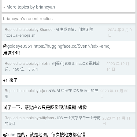
More topics by briancyan
»
briancyan's recent replies
Replied to a topic by Shanee
AI 生成表情，创意无限-
2024 年 3 月 9
›
日
https://ai-emojis.sh
@
goldeye0351
https://huggingface.co/SvenN/sdxl-emoji
用这个吧
Replied to a topic by hzlzh
🎉[福利] iOS & macOS 福利放
2023 年 12 月
›
14 日
送， 150 位， 5 选 1
+1 来了
Replied to a topic by tsja
发现 AI 绘图在 iOS 壁纸上的应
2023 年 11 月 30
›
日
用
试了一下，感觉应该只是图像顶部模糊+镜像
Replied to a topic by wittyfans
iOS 一个文字菜单一个奇葩
2023 年 11 月 11
›
日
的设计
@
luhe
是的，就是地图，每次搜地方都点错