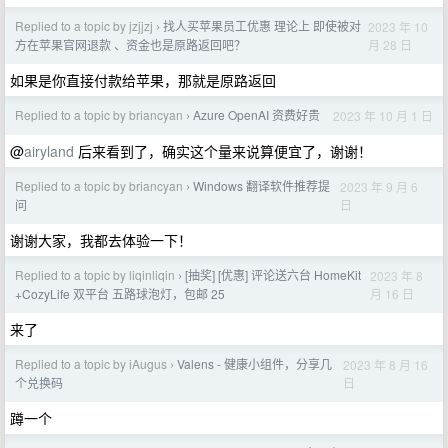
Replied to a topic by jzjjzj
找人买苹果员工优惠 理论上 即使被对
2023 年 10
›
月 28 日
方在苹果官网退款 、资金也是原路返回吧？
如果是你直接付款给苹果，那就是原路返回
Replied to a topic by briancyan
Azure OpenAI 资费好贵
2023 年 10 月 1 日
›
@
airyland
后来看到了，确实这个量来说算便宜了，谢谢！
Replied to a topic by briancyan
Windows 翻译软件推荐提
2023 年 9 月 6
›
日
问
谢谢大家，我都去体验一下！
Replied to a topic by liqinliqin
[抽奖] [优惠] 评论送六台 HomeKit
2023 年 8
›
月 16 日
+CozyLife 双平台 五路球泡灯，包邮 25
来了
Replied to a topic by iAugus
Valens - 健康小组件，分享几
2023 年 8 月 16
›
日
个兑换码
蹲一个